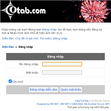
Chào mừng các bạn! Mong bạn
Đăng nhập
.
Xin lỗi bạn, tạm dừng việc đăng ký
mới.►Nhấn hình ảnh nhỏ sẽ hiện ảnh lớn ‹(•¿•)›
Diễn đàn
Chủ đề có bài mới
Tìm kiếm
Đăng nhập
Diễn Đàn
»
Đăng nhập
Đăng nhập
Tên đăng nhập:
Mật khẩu:
Ghi nhớ
View Full Site
|
Yaf Mobile Theme
Powered by YAF.NET
|
YAF.NET © 2003-2026, Yet Another Forum.NET
Thời gian xử lý trang này hết 0.002 giây.