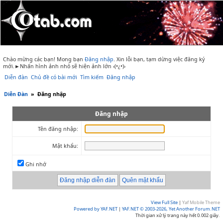
Chào mừng các bạn! Mong bạn
Đăng nhập
.
Xin lỗi bạn, tạm dừng việc đăng ký
mới.►Nhấn hình ảnh nhỏ sẽ hiện ảnh lớn ‹(•¿•)›
Diễn đàn
Chủ đề có bài mới
Tìm kiếm
Đăng nhập
Diễn Đàn
»
Đăng nhập
Đăng nhập
Tên đăng nhập:
Mật khẩu:
Ghi nhớ
View Full Site
|
Yaf Mobile Theme
Powered by YAF.NET
|
YAF.NET © 2003-2026, Yet Another Forum.NET
Thời gian xử lý trang này hết 0.002 giây.