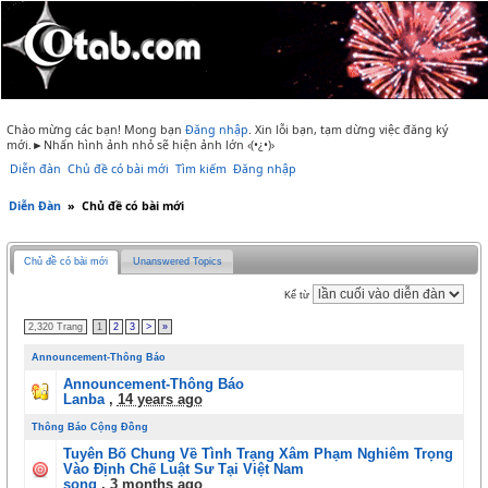
Chào mừng các bạn! Mong bạn
Đăng nhập
.
Xin lỗi bạn, tạm dừng việc đăng ký
mới.►Nhấn hình ảnh nhỏ sẽ hiện ảnh lớn ‹(•¿•)›
Diễn đàn
Chủ đề có bài mới
Tìm kiếm
Đăng nhập
Diễn Đàn
»
Chủ đề có bài mới
Chủ đề có bài mới
Unanswered Topics
Kể từ
2,320 Trang
1
2
3
>
»
Announcement-Thông Báo
Announcement-Thông Báo
Lanba
,
14 years ago
Thông Báo Cộng Đồng
Tuyên Bố Chung Về Tình Trạng Xâm Phạm Nghiêm Trọng
Vào Định Chế Luật Sư Tại Việt Nam
song
,
3 months ago