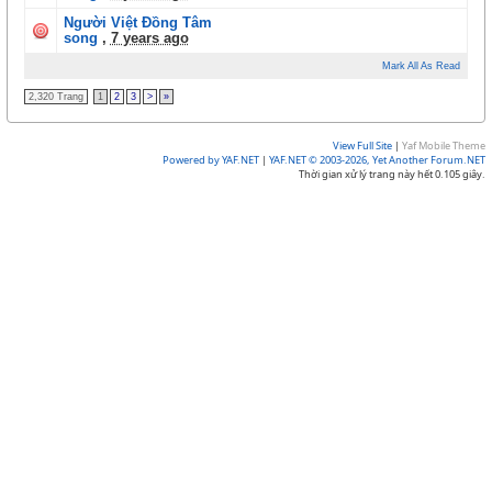
Người Việt Đồng Tâm
song
,
7 years ago
Mark All As Read
2,320 Trang
1
2
3
>
»
View Full Site
|
Yaf Mobile Theme
Powered by YAF.NET
|
YAF.NET © 2003-2026, Yet Another Forum.NET
Thời gian xử lý trang này hết 0.105 giây.