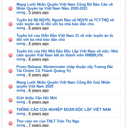
Mạng Lưới Nhân Quyền Việt Nam Công Bố Báo Cáo về
Nhân Quyền tại Việt Nam Năm 2020-2021
song
,
5 years ago
Tuyên bố MLNQVN, Người Bảo vệ NQVN và TCYTNQ về
việc tuyên án tù đối với ba nhà báo dân chủ
song
,
6 years ago
Tuyên bố của Diễn Đàn Việt Nam 21 về việc tuyên án tù
đối với ba nhà báo dân chủ
song
,
6 years ago
Tuyên bố của Hội Nhà Báo Độc Lập Việt Nam về việc: Nhà
cầm quyền Việt Nam kết án thành viên HNBĐLVN.
song
,
6 years ago
Press Release: Westminster chấp thuận xây Tượng Đài
Tái Chiếm Cổ Thành Quảng Trị
song
,
6 years ago
Mạng Lưới Nhân Quyền Việt Nam Công Bố Giải Nhân
quyền Việt Nam 2020
song
,
6 years ago
Giới thiệu Vận Hội Mới
song
,
6 years ago
THÔNG CÁO CỦA NGHIỆP ĐOÀN ĐỘC LẬP VIỆT NAM
song
,
6 years ago
Thư cảm ơn của TNLT Trần Thị Nga
song
,
7 years ago