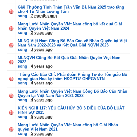
Giải Thưởng Tinh Thần Trần Văn Bá Năm 2025 trao tặng
cho 4 Tù Nhân Lương Tâm
song
,
7 months ago
Mạng Lưới Nhân Quyền Việt Nam công bố kết quả Giải
Nhân Quyền Việt Nam 2024
song
,
2 years ago
MLNQ Việt Nam Công Bố Báo Cáo về Nhân Quyền tại Việt
Nam Năm 2022-2023 và Kết Quả Giải NQVN 2023
song
,
3 years ago
MLNQVN Công Bố Kết Quả Giải Nhân Quyền Việt Nam
2022
song
,
4 years ago
Thông Cáo Báo Chí: Phái đoàn Phòng Tự do Tôn giáo Bộ
ngoại giao Hoa kỳ thăm HĐGPTƯ GHPGVNTN
song
,
4 years ago
Mạng Lưới Nhân Quyền Việt Nam Công Bố Báo Cáo Nhân
Quyền tại Việt Nam Năm 2021-2022
song
,
4 years ago
KIẾN NGHỊ 117: YÊU CẦU HỦY BỎ 3 ĐIỀU CỦA BỘ LUẬT
HÌNH SỰ 2015
song
,
5 years ago
Mạng Lưới Nhân Quyền Việt Nam công bố Giải Nhân
quyền Việt Nam 2021
song
,
5 years ago