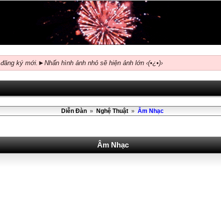
 đăng ký mới.►Nhấn hình ảnh nhỏ sẽ hiện ảnh lớn ‹(•¿•)›
Diễn Đàn
»
Nghệ Thuật
»
Âm Nhạc
Âm Nhạc