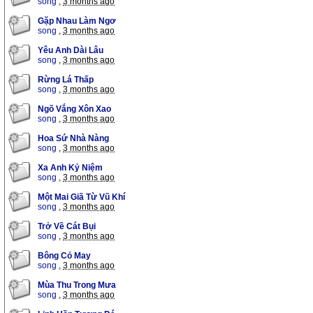
song
,
3 months ago
Gặp Nhau Làm Ngơ
song
,
3 months ago
Yêu Anh Dài Lâu
song
,
3 months ago
Rừng Lá Thấp
song
,
3 months ago
Ngõ Vắng Xôn Xao
song
,
3 months ago
Hoa Sứ Nhà Nàng
song
,
3 months ago
Xa Anh Kỷ Niệm
song
,
3 months ago
Một Mai Giã Từ Vũ Khí
song
,
3 months ago
Trở Về Cát Bụi
song
,
3 months ago
Bông Cỏ May
song
,
3 months ago
Mùa Thu Trong Mưa
song
,
3 months ago