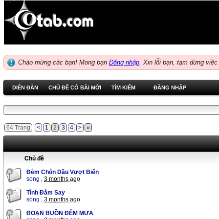
Chào mừng các bạn! Mong bạn
Đăng nhập
.
Xin lỗi bạn, tạm dừng việc
DIỄN ĐÀN
CHỦ ĐỀ CÓ BÀI MỚI
TÌM KIẾM
ĐĂNG NHẬP
64 Trang
<
1
2
3
4
>
»
Chủ đề
Đêm Chôn Dầu Vượt Biển
song
,
3 months ago
Tình Đắm Say
song
,
3 months ago
ĐOẠN BUỒN ĐÊM MƯA