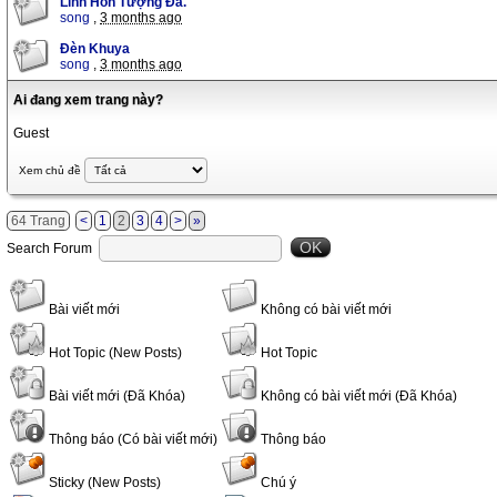
Linh Hồn Tượng Đá.
song
,
3 months ago
Đèn Khuya
song
,
3 months ago
Ai đang xem trang này?
Guest
Xem chủ đề
64 Trang
<
1
2
3
4
>
»
OK
Search Forum
Bài viết mới
Không có bài viết mới
Hot Topic (New Posts)
Hot Topic
Bài viết mới (Đã Khóa)
Không có bài viết mới (Đã Khóa)
Thông báo (Có bài viết mới)
Thông báo
Sticky (New Posts)
Chú ý