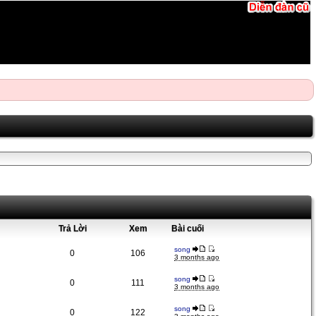
Trả Lời
Xem
Bài cuối
song
0
106
3 months ago
song
0
111
3 months ago
song
0
122