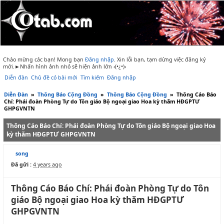
Chào mừng các bạn! Mong bạn
Đăng nhập
.
Xin lỗi bạn, tạm dừng việc đăng ký
mới.►Nhấn hình ảnh nhỏ sẽ hiện ảnh lớn ‹(•¿•)›
Diễn đàn
Chủ đề có bài mới
Tìm kiếm
Đăng nhập
Diễn Đàn
»
Thông Báo Cộng Đồng
»
Thông Báo Cộng Đồng
»
Thông Cáo Báo
Chí: Phái đoàn Phòng Tự do Tôn giáo Bộ ngoại giao Hoa kỳ thăm HĐGPTƯ
GHPGVNTN
Thông Cáo Báo Chí: Phái đoàn Phòng Tự do Tôn giáo Bộ ngoại giao Hoa
kỳ thăm HĐGPTƯ GHPGVNTN
song
Đã gửi :
4 years ago
Thông Cáo Báo Chí: Phái đoàn Phòng Tự do Tôn
giáo Bộ ngoại giao Hoa kỳ thăm HĐGPTƯ
GHPGVNTN