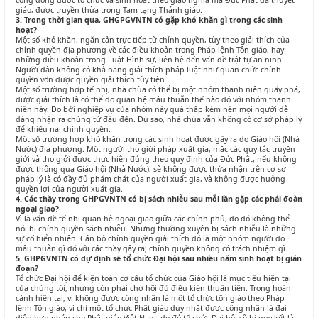
cộng đồng được tổ chức và sinh hoạt theo giáo nghĩa mà Đức Phật đã thuyết
giáo, được truyền thừa trong Tam tạng Thánh giáo.
3. Trong thời gian qua, GHGPGVNTN có gặp khó khăn gì trong các sinh
hoạt?
Một số khó khăn, ngăn cản trực tiếp từ chính quyền, tùy theo giải thích của
chính quyền địa phương về các điều khoản trong Pháp lệnh Tôn giáo, hay
những điều khoản trong Luật Hình sự, liên hệ đến vấn đề trật tự an ninh.
Người dân không có khả năng giải thích pháp luật như quan chức chính
quyền vốn được quyền giải thích tùy tiện.
Một số trường hợp tế nhị, nhà chùa có thể bị một nhóm thanh niên quấy phá,
được giải thích là có thể do quan hệ mâu thuẫn thế nào đó với nhóm thanh
niên này. Do bởi nghiệp vụ của nhóm này quá thấp kém nên mọi người dễ
dàng nhận ra chúng từ đâu đến. Dù sao, nhà chùa vẫn không có cơ sở pháp lý
để khiếu nại chính quyền.
Một số trường hợp khó khăn trong các sinh hoạt được gây ra do Giáo hội (Nhà
Nước) địa phương. Một người thọ giới pháp xuất gia, mặc các quy tắc truyền
giới và thọ giới được thực hiện đúng theo quy định của Đức Phật, nếu không
được thông qua Giáo hội (Nhà Nước), sẽ không được thừa nhận trên cơ sơ
pháp lý là có đầy đủ phẩm chất của người xuất gia, và không được hưởng
quyền lợi của người xuất gia.
4. Các thầy trong GHPGVNTN có bị sách nhiễu sau mỗi lần gặp các phái đoàn
ngoại giao?
Vì là vấn đề tế nhị quan hệ ngoại giao giữa các chính phủ, do đó không thể
nói bị chính quyền sách nhiễu. Nhưng thường xuyên bị sách nhiễu là những
sự cố hiển nhiên. Cán bộ chính quyền giải thích đó là một nhóm người do
mâu thuẫn gì đó với các thầy gây ra; chính quyền không có trách nhiệm gì.
5. GHPGVNTN có dự định sẽ tổ chức Đại hội sau nhiều năm sinh hoạt bị gián
đoạn?
Tổ chức Đại hội để kiện toàn cơ cấu tổ chức của Giáo hội là mục tiêu hiện tại
của chúng tôi, nhưng còn phải chờ hội đủ điều kiện thuận tiện. Trong hoàn
cảnh hiện tại, vì không được công nhận là một tổ chức tôn giáo theo Pháp
lệnh Tôn giáo, vì chỉ một tổ chức Phật giáo duy nhất được công nhận là đại