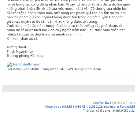
cá nhân có các quyền tự do để thể hiện phẩm chất con người cao quý của
mình trong các cộng đồng nhân bản. Vì vậy, tự bản chất, vấn đề tự do tôn giáo
không phải là vấn đề nội bộ của một nước, mà là vấn đề chung của nhân loại,
của các cộng đồng nhân bản, biết nâng cao phẩm giá con người; do đó, nơi
nào mà phẩm giá con người không được tôn trọng do bởi quyền tự do tôn
giáo, các quyền tự do căn bản khác không được tôn trọng.
Cuối cùng, một lần nữa chúng tôi cảm tạ sự thăm viếng của phái đoàn, và
nhân do có được buổi hội kiến có ý nghĩa hôm nay. Cầu chúc phái đoàn đạt
nhiều kết quả tốt đẹp trong sứ mệnh của mình.
Xin kính chào tất cả.
Tường thuật:
Thích Nguyên Lý,
Trưởng phòng Hành sự
Hội Đồng Giáo Phẩm Trung ương GHPGVNTN tiếp phái đoàn
View Full Site
|
Yaf Mobile Theme
Powered by YAF.NET
|
YAF.NET © 2003-2026, Yet Another Forum.NET
Thời gian xử lý trang này hết 0.089 giây.