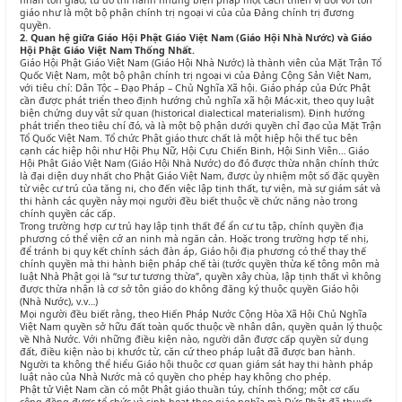
nhân tôn giáo, từ đó thi hành những biện pháp một cách thiên vị đối với tôn
giáo như là một bộ phận chính trị ngoại vi của của Đảng chính trị đương
quyền.
2. Quan hệ giữa Giáo Hội Phật Giáo Việt Nam (Giáo Hội Nhà Nước) và Giáo
Hội Phật Giáo Việt Nam Thống Nhất.
Giáo Hội Phật Giáo Việt Nam (Giáo Hội Nhà Nước) là thành viên của Mặt Trận Tổ
Quốc Việt Nam, một bộ phận chính trị ngoại vi của Đảng Cộng Sản Việt Nam,
với tiêu chí: Dân Tộc – Đạo Pháp – Chủ Nghĩa Xã hội. Giáo pháp của Đức Phật
cần được phát triển theo định hướng chủ nghĩa xã hội Mác-xit, theo quy luật
biện chứng duy vật sử quan (historical dialectical materialism). Định hướng
phát triển theo tiêu chí đó, và là một bộ phận dưới quyền chỉ đạo của Mặt Trận
Tổ Quốc Việt Nam. Tổ chức Phật giáo thực chất là một hiệp hội thế tục bên
cạnh các hiệp hội như Hội Phụ Nữ, Hội Cựu Chiến Binh, Hội Sinh Viên… Giáo
Hội Phật Giáo Việt Nam (Giáo Hội Nhà Nước) do đó được thừa nhận chính thức
là đại diện duy nhất cho Phật Giáo Việt Nam, được ủy nhiệm một số đặc quyền
từ việc cư trú của tăng ni, cho đến việc lập tịnh thất, tự viện, mà sự giám sát và
thi hành các quyền này mọi người đều biết thuộc về chức năng nào trong
chính quyền các cấp.
Trong trường hợp cư trú hay lập tịnh thất để ẩn cư tu tập, chính quyền địa
phương có thể viện cớ an ninh mà ngăn cản. Hoặc trong trường hợp tế nhị,
để tránh bị quy kết chính sách đàn áp, Giáo hội địa phương có thể thay thế
chính quyền mà thi hành biện pháp chế tài (tước quyền thừa kế tông môn mà
luật Nhà Phật gọi là “sư tư tương thừa”, quyền xây chùa, lập tịnh thất vì không
được thừa nhận là cơ sở tôn giáo do không đăng ký thuộc quyền Giáo hội
(Nhà Nước), v.v…)
Mọi người đều biết rằng, theo Hiến Pháp Nước Cộng Hòa Xã Hội Chủ Nghĩa
Việt Nam quyền sở hữu đất toàn quốc thuộc về nhân dân, quyền quản lý thuộc
về Nhà Nước. Với những điều kiện nào, người dân được cấp quyền sử dụng
đất, điều kiện nào bị khước từ, căn cứ theo pháp luật đã được ban hành.
Người ta không thể hiểu Giáo hội thuộc cơ quan giám sát hay thi hành pháp
luật nào của Nhà Nước mà có quyền cho phép hay không cho phép.
Phật tử Việt Nam cần có một Phật giáo thuần túy, chính thống; một cơ cấu