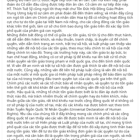
Quảng Độ năm 2015, được Ngài tiếp đón rất ân cần. Lần hội kiến này, phái
đoàn do Cô dẫn đầu cũng được tiếp đón ân cần. Cô cảm ơn sự tiếp đón này.
HT. Thích Tuệ Sỹ cũng ngỏ lời thay mặt chư Tôn Đức Hội Đồng Giáo Phẩm
Trung Ương bày tỏ sự cảm ơn phái đoàn đã đến thăm viếng; và nhân đây cũng
xin ngỏ lời cảm ơn Chính phủ và nhân dân Hoa kỳ đã có những hoạt động tích
cực cho tự do tôn giáo tại Việt Nam nói riêng, cho các cộng đồng các tôn giáo
khác trên thế giới, làm cơ sở cho tính bao dung tôn giáo trên đó xác lập tính
phổ quát của phẩm giá con người.
Những điểm bất đồng có thể có giữa các tôn giáo, từ tín lý cho đến thực hành,
rất dễ dẫn đến hiềm khích, và mâu thuẫn, tranh chấp, là duyên cớ để chính
quyền, viện dẫn tình trạng an ninh, trật trự xã hội, và luật pháp can thiệp vào
những vấn đề nội bộ của các tôn giáo, theo mục tiêu chính trị xã hội của một
đảng chính trị nào đó. Trong các trường hợp này, các tôn giáo bị áp bức, bị
hạn chế hoạt động, không có cơ sở pháp lý để khiếu nại lên bất cứ tổ chức
nhân quyền và tôn giáo trong phạm vi một quốc gia, cho đến bình diện quốc
tế. Vì vấn đề an ninh và trật tự xã hội cần được giải thích là vấn đề nội bộ của
một nước. Cũng vậy, những vấn đề liên hệ pháp luật cũng là vấn đề nội bộ
của một nước vì mỗi quốc gia có Hiến pháp luật pháp riêng để bảo đảm sự tồn
tại của nó trong trường đấu tranh quyền lực của các quốc gia trên thế giới.
Chính phủ các nước và các tổ chức bảo vệ nhân quyền, và quyền tự do tôn giáo
trên thế giới rất khó khăn để can thiệp vào những vấn đề nội bộ của một
nước. Hậu quả là, những tổ chức tôn giáo được biết là bị đàn áp dưới hình
thức nào đó, mà trách nhiệm thuộc về chính quyền hay do hiềm khích, mâu
thuẫn giữa các tôn giáo, rất khó khiếu nại trước cộng đồng quốc tế vì không có
cơ sở pháp lý của nước sở tại, mặc dù các khiếu nại được bênh vực theo tinh
thần Tuyên Ngôn Quốc Tế Nhân Quyền (Universal Declaration of Human
Rights). Yêu cầu của chúng tôi ở đây không mong các chính phủ và các cộng
đồng quốc tế can thiệp vào các vấn đề được biện minh là vấn đề nội bộ của
một nước trên cơ sở Hiến pháp và Luật pháp của nước sở tại, chỉ mong lý tính
phổ quát của các tôn giáo được thiết lập để từ trên đó xây dựng tinh thần bao
dung tôn giáo. Vấn đề tự do tôn giáo không đơn giản là các quyền tự do của
con người, mà căn bản đó là quyền tôn trọng phẩm giá của con người, và mỗi