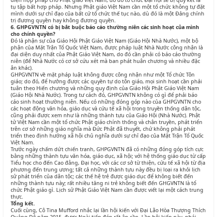
diện hợp pháp cho Phật giáo Việt Nam, do đó tổ chức Đại hội sẽ bị quy kết là
tụ tập bất hợp pháp. Nhưng Phật giáo Việt Nam cần một tổ chức không tự đặt
mình dưới sự chỉ đạo của bất cứ tổ chức thế tục nào, dù đó là một Đảng chính
trị đương quyền hay không đương quyền.
6. GHPGVNTN có bị bắt buộc báo cáo thường niên các sinh hoạt của mình
cho chính quyền?
Đó là phận sự của Giáo Hội Phật Giáo Việt Nam (Giáo Hội Nhà Nước), một bộ
phận của Mặt Trận Tổ Quốc Việt Nam, được pháp luật Nhà Nước công nhận là
đại diện duy nhất của Phật Giáo Việt Nam, do đó cần phải có báo cáo thường
niên (để Nhà Nước có cơ sở cứu xét mà ban phát huân chương và nhiều đặc
ân khác).
GHPGVNTN về mặt pháp luật không được công nhận như một Tổ chức Tôn
giáo; do đó, để hưởng được các quyền tự do tôn giáo, mọi sinh hoạt cần phải
tuân theo Hiến chương và những quy định của Giáo Hội Phật Giáo Việt Nam
(Giáo Hội Nhà Nước). Trong tư cách đó, GHPGVNTN không có gì để phải báo
cáo sinh hoạt thường niên. Nếu có những đóng góp nào của GHPGVNTN cho
các hoạt động văn hóa, giáo dục và cứu tế xã hội trong truyền thống dân tộc,
cũng phải được xem như là những thành tựu của Giáo Hội (Nhà Nước). Phật
tử Việt Nam cần một tổ chức Phật giáo chính thống và chân truyền, phát triển
trên cơ sở những giáo nghĩa mà Đức Phật đã thuyết, chứ không phải phát
triển theo định hướng xã hội chủ nghĩa dưới sự chỉ đạo của Mặt Trận Tổ Quốc
Việt Nam.
Trước ngày chấm dứt chiến tranh, GHPGVNTN đã có những đóng góp tích cực
bằng những thành tựu văn hóa, giáo dục, xã hội; với hệ thống giáo dục từ cấp
Tiểu học cho đến Cao đẳng, Đại học, với các cơ sở từ thiện, cứu tế xã hội từ địa
phương đến trung ương; tất cả những thành tựu này đều bị loại ra khỏi lịch
sử phát triển của dân tộc; các thế hệ trẻ được giáo dục để không biết đến
những thành tựu này; rất nhiều tăng ni trẻ không biết đến GHGVNTN là tổ
chức Phật giáo gì. Lịch sử Phật Giáo Việt Nam cần được viết lại một cách trung
thực.
Tổng kết.
Cuối cùng, Cô Tina Mufford nhắc lại lần hội kiến với Đại Lão Hòa Thượng Thích