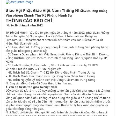
Giáo Hội Phật Giáo Việt Nam Thống Nhất
Viện Tăng Thống
Văn phòng Chánh Thư Ký Phòng Hành Sự
THÔNG CÁO BÁO CHÍ
Ngày 29 tháng 9 năm 2022
TP. Hồ Chí Minh – Vào lúc 10 giờ, ngày 29 tháng 9 năm 2022, phái đoàn Phòng
Tự do Tôn giáo Bộ Ngoại giao Hoa Kỳ (Office of International Religious
Freedom, U.S. Department of State) đã đến thăm chư Tôn Đức tại chùa Từ
Hiếu. Phái đoàn gồm có:
– Cô Tina Mufford, Trưởng phòng Đông Á Thái Bình Dương, Văn phòng Tự do
tôn giáo, Bộ Ngoại giao Hoa Kỳ;
– Cô Serena Doan, phụ trách Việt Nam, thuộc Phòng Đông Á Thái Bình Dương;
– Ông Rustum Nyquist, Viên chức chính trị tại Tổng Lãnh sự quán Hoa Kỳ, TP.
HCM;
– Cô Linh Nguyễn, Trợ lý chính trị, Tổng Lãnh sự quán Hoa Kỳ, TP HCM.
Về phía Chư Tôn Đức, GHPGVNTN gồm có:
– HT. Thích Tuệ Sỹ, Chánh Thứ Ký Hội Đồng Giáo Phẩm Trung Ương;
– HT. Thích Minh Tâm, thành viên Hội Đồng Giáo Phẩm Trung Ương;
– HT. Thích Nguyên Lý, thành viên Hội Đồng Giáo Phẩm Trung Ương.
Những vấn đề chủ yếu đã được thảo luận như sau:
1. Vấn đề tự do tôn giáo tại Việt Nam
.
Đây là vấn đề rất tế nhị. Có hay không tự do tôn giáo cần phải quan sát từ thực
chất và hiện tượng của vấn đề. Nguyên lý cơ bản của vấn đề cần được nắm
vững để quan sát: ở đâu không có bao dung tôn giáo, ở đó không thể có tự do
tôn giáo, tất yếu nó sẽ dẫn đến hiện tượng đàn áp tôn giáo, trách nhiệm thuộc
về phía chính quyền hoặc do những mâu thuẫn tín lý hay xung đột quyền lợi
giữa các cộng đồng tôn giáo.
Nhà Nước có thể gián tiếp gợi lên mối hiềm khích giữa các cộng đồng hay cá