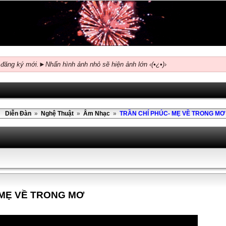
 đăng ký mới.►Nhấn hình ảnh nhỏ sẽ hiện ảnh lớn ‹(•¿•)›
Diễn Đàn
»
Nghệ Thuật
»
Âm Nhạc
»
TRẦN CHÍ PHÚC- MẸ VỀ TRONG MƠ
 MẸ VỀ TRONG MƠ