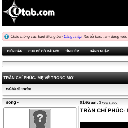
Chào mừng các bạn! Mong bạn
Đăng nhập
.
Xin lỗi bạn, tạm dừng việc
DIỄN ĐÀN
CHỦ ĐỀ CÓ BÀI MỚI
TÌM KIẾM
ĐĂNG NHẬP
TRẦN CHÍ PHÚC- MẸ VỀ TRONG MƠ
Chủ đề trước
song
#1
Đã gửi :
3 years ago
TRẦN CHÍ PHÚC-