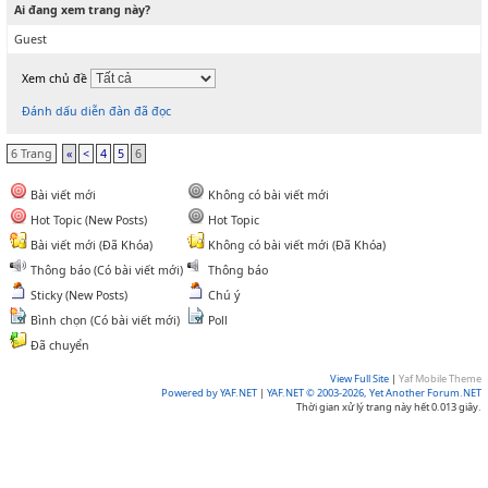
Ai đang xem trang này?
Guest
Xem chủ đề
Đánh dấu diễn đàn đã đọc
6 Trang
«
<
4
5
6
Bài viết mới
Không có bài viết mới
Hot Topic (New Posts)
Hot Topic
Bài viết mới (Đã Khóa)
Không có bài viết mới (Đã Khóa)
Thông báo (Có bài viết mới)
Thông báo
Sticky (New Posts)
Chú ý
Bình chọn (Có bài viết mới)
Poll
Đã chuyển
View Full Site
|
Yaf Mobile Theme
Powered by YAF.NET
|
YAF.NET © 2003-2026, Yet Another Forum.NET
Thời gian xử lý trang này hết 0.013 giây.