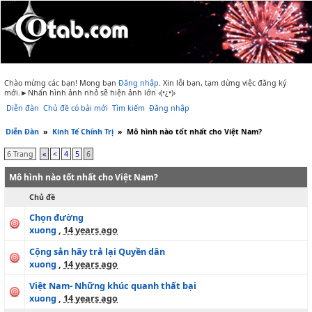
Chào mừng các bạn! Mong bạn
Đăng nhập
.
Xin lỗi bạn, tạm dừng việc đăng ký
mới.►Nhấn hình ảnh nhỏ sẽ hiện ảnh lớn ‹(•¿•)›
Diễn đàn
Chủ đề có bài mới
Tìm kiếm
Đăng nhập
Diễn Đàn
»
Kinh Tế Chính Trị
»
Mô hình nào tốt nhất cho Việt Nam?
6 Trang
«
<
4
5
6
Mô hình nào tốt nhất cho Việt Nam?
Chủ đề
Chọn đường
xuong
,
14 years ago
Cộng sản hãy trả lại Quyền dân
xuong
,
14 years ago
Việt Nam- Những khúc quanh thất bại
xuong
,
14 years ago