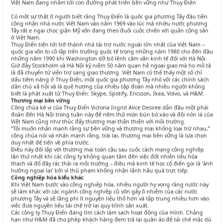
Việt Nam đang nhắm tới con đường phát triển bền vững như Thụy Điển
Có một sự thật ít người biết rằng Thụy Điển là quốc gia phương Tây đầu tiên
công nhận nhà nước Việt Nam vào năm 1969 vào lúc mà nhiều nước phương
Tây rất e ngại chọc giận Mỹ vốn đang theo đuổi cuộc chiến với quân cộng sản
ở Việt Nam.
Thụy Điển tiến tới trở thành nhà tài trợ nước ngoài lớn nhất của Việt Nam –
quốc gia vốn bị cô lập trên trường quốc tế trong những năm 1980 cho đến đầu
những năm 1990 khi Washington dỡ bỏ lệnh cấm vận kinh tế đối với Hà Nội.
Giờ đây Stockholm và Hà Nội kỷ niệm 50 năm quan hệ ngoại giao mà họ mô tả
là đã chuyển từ viện trợ sang giao thương. Việt Nam có thể thấy một số chỉ
dấu tiềm năng ở Thụy Điển, một quốc gia phương Tây nhỏ với các chính sách
dân chủ xã hội và là quê hương của nhiều tập đoàn mà nhiều người không
biết là phát xuất từ Thụy Điển: Skype, Spotify, Ericsson, Ikea, Volvo, và H&M.
Thương mại bền vững
Công chúa kế vị của Thụy Điển Victoria Ingrid Alice Desiree dẫn đầu một phái
đoàn đến Hà Nội trong tuần này để nếm thử món bún bò xào và đội nón lá của
Việt Nam cũng như thúc đẩy thương mại thân thiện với môi trường.
“Tôi muốn nhấn mạnh rằng sự bền vững và thương mại không loại trừ nhau,”
công chúa nói và nhấn mạnh rằng, trái lại, thương mại bền vững là lựa chọn
duy nhất để tiến về phía trước.
Điều này đối lập với thương mại toàn cầu sau cuộc cách mạng công nghiệp
lần thứ nhất khi các công ty không quan tâm đến việc đốt nhiên liệu hóa
thạch và đổ đầy rác thải ra môi trường – điều mà kinh tế học cổ điển gọi là ‘ảnh
hưởng ngoại lai’ bởi vì thủ phạm không nhận lãnh hậu quả trực tiếp.
Công nghiệp hóa kiểu khác
Khi Việt Nam bước vào công nghiệp hóa, nhiều người hy vọng rằng nước này
sẽ làm khác với các ngành công nghiệp cũ vốn gây ô nhiễm của các nước
phương Tây và sẽ lãng phí ít nguyên liệu thô hơn và tập trung nhiều hơn vào
việc đưa nguyên liệu tái chế trở lại quy trình sản xuất.
Các công ty Thụy Điển đang tìm cách làm sạch hoạt động của mình. Chẳng
hạn như H&M đã cho phép khách hàng đem trả lại quần áo để tái chế mặc dù