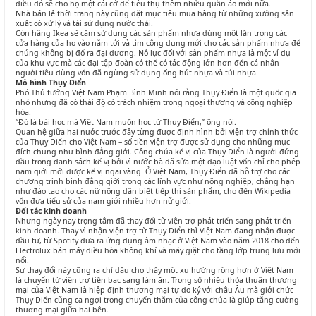
điều đó sẽ cho họ một cái cớ để tiêu thụ thêm nhiều quần áo mới nữa.
Nhà bán lẻ thời trang này cũng đặt mục tiêu mua hàng từ những xưởng sản
xuất có xử lý và tái sử dụng nước thải.
Còn hãng Ikea sẽ cấm sử dụng các sản phẩm nhựa dùng một lần trong các
cửa hàng của họ vào năm tới và tìm công dụng mới cho các sản phẩm nhựa để
chúng không bị đổ ra đại dương. Nỗ lực đối với sản phẩm nhựa là một ví dụ
của khu vực mà các đại tập đoàn có thể có tác động lớn hơn đến cá nhân
người tiêu dùng vốn đã ngừng sử dụng ống hút nhựa và túi nhựa.
Mô hình Thụy Điển
Phó Thủ tướng Việt Nam Phạm Bình Minh nói rằng Thụy Điển là một quốc gia
nhỏ nhưng đã có thái độ có trách nhiệm trong ngoại thương và công nghiệp
hóa.
“Đó là bài học mà Việt Nam muốn học từ Thụy Điển,” ông nói.
Quan hệ giữa hai nước trước đây từng được định hình bởi viện trợ chính thức
của Thụy Điển cho Việt Nam – số tiền viện trợ được sử dụng cho những mục
đích chung như bình đẳng giới. Công chúa kế vị của Thụy Điển là người đứng
đầu trong danh sách kế vị bởi vì nước bà đã sửa một đạo luật vốn chỉ cho phép
nam giới mới được kế vị ngai vàng. Ở Việt Nam, Thụy Điển đã hỗ trợ cho các
chương trình bình đẳng giới trong các lĩnh vực như nông nghiệp, chẳng hạn
như đào tạo cho các nữ nông dân biết tiếp thị sản phẩm, cho đến Wikipedia
vốn đưa tiểu sử của nam giới nhiều hơn nữ giới.
Đối tác kinh doanh
Nhưng ngày nay trọng tâm đã thay đổi từ viện trợ phát triển sang phát triển
kinh doanh. Thay vì nhận viện trợ từ Thụy Điển thì Việt Nam đang nhận được
đầu tư, từ Spotify đưa ra ứng dụng âm nhạc ở Việt Nam vào năm 2018 cho đến
Electrolux bán máy điều hòa không khí và máy giặt cho tầng lớp trung lưu mới
nổi.
Sự thay đổi này cũng ra chỉ dấu cho thấy một xu hướng rộng hơn ở Việt Nam
là chuyển từ viện trợ tiền bạc sang làm ăn. Trong số nhiều thỏa thuận thương
mại của Việt Nam là hiệp định thương mại tự do ký với châu Âu mà giới chức
Thụy Điển cũng ca ngợi trong chuyến thăm của công chúa là giúp tăng cường
thương mại giữa hai bên.