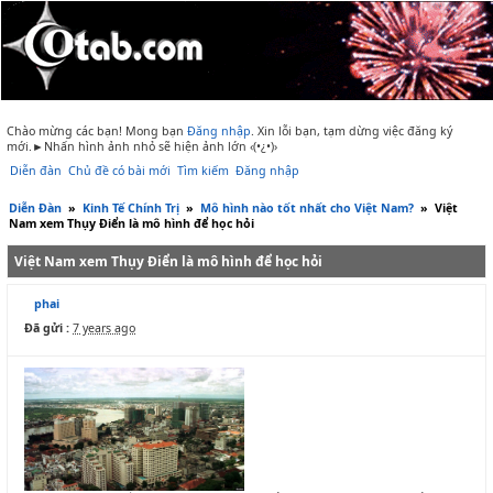
Chào mừng các bạn! Mong bạn
Đăng nhập
.
Xin lỗi bạn, tạm dừng việc đăng ký
mới.►Nhấn hình ảnh nhỏ sẽ hiện ảnh lớn ‹(•¿•)›
Diễn đàn
Chủ đề có bài mới
Tìm kiếm
Đăng nhập
Diễn Đàn
»
Kinh Tế Chính Trị
»
Mô hình nào tốt nhất cho Việt Nam?
»
Việt
Nam xem Thụy Điển là mô hình để học hỏi
Việt Nam xem Thụy Điển là mô hình để học hỏi
phai
Đã gửi :
7 years ago