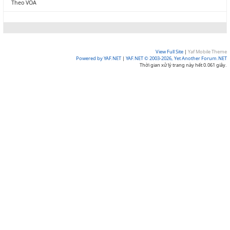
Theo VOA
View Full Site
|
Yaf Mobile Theme
Powered by YAF.NET
|
YAF.NET © 2003-2026, Yet Another Forum.NET
Thời gian xử lý trang này hết 0.061 giây.