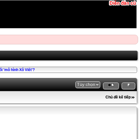
ổi 'mô hình Xô Viết'?
Tùy chọn
Chủ đề kế tiếp