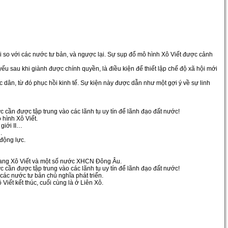
rội so với các nước tư bản, và ngược lại. Sự sụp đổ mô hình Xô Viết được cảnh
 sau khi giành được chính quyền, là điều kiện để thiết lập chế độ xã hội mới
 dân, từ đó phục hồi kinh tế. Sự kiện này được dẫn như một gợi ý về sự linh
cần được tập trung vào các lãnh tụ uy tín để lãnh đạo đất nước!
 hình Xô Viết.
 giới II…
.
 động lực.
 bang Xô Viết và một số nước XHCN Đông Âu.
cần được tập trung vào các lãnh tụ uy tín để lãnh đạo đất nước!
các nước tư bản chủ nghĩa phát triển.
ết kết thúc, cuối cùng là ở Liên Xô.