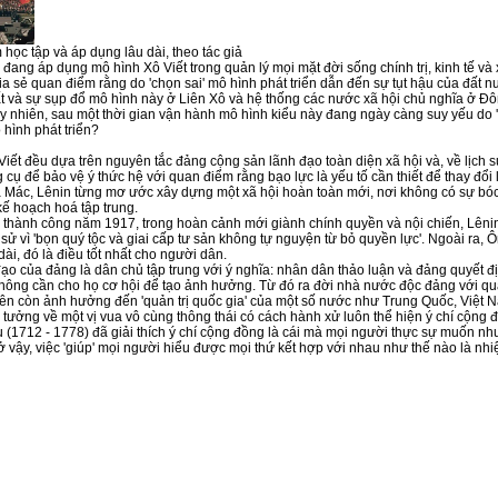
học tập và áp dụng lâu dài, theo tác giả
ang áp dụng mô hình Xô Viết trong quản lý mọi mặt đời sống chính trị, kinh tế và x
hia sẻ quan điểm rằng do 'chọn sai' mô hình phát triển dẫn đến sự tụt hậu của đất n
ất và sự sụp đổ mô hình này ở Liên Xô và hệ thống các nước xã hội chủ nghĩa ở Đô
uy nhiên, sau một thời gian vận hành mô hình kiểu này đang ngày càng suy yếu do '
 hình phát triển?
iết đều dựa trên nguyên tắc đảng cộng sản lãnh đạo toàn diện xã hội và, về lịch sử
cụ để bảo vệ ý thức hệ với quan điểm rằng bạo lực là yếu tố cần thiết để thay đổi 
ác, Lênin từng mơ ước xây dựng một xã hội hoàn toàn mới, nơi không có sự bóc lô
kế hoạch hoá tập trung.
ành công năm 1917, trong hoàn cảnh mới giành chính quyền và nội chiến, Lênin c
ch sử vì 'bọn quý tộc và giai cấp tư sản không tự nguyện từ bỏ quyền lực'. Ngoài ra
dài, đó là điều tốt nhất cho người dân.
ạo của đảng là dân chủ tập trung với ý nghĩa: nhân dân thảo luận và đảng quyết
 không cần cho họ cơ hội để tạo ảnh hưởng. Từ đó ra đời nhà nước độc đảng với quan đ
rên còn ảnh hưởng đến 'quản trị quốc gia' của một số nước như Trung Quốc, Việ
 tưởng về một vị vua vô cùng thông thái có cách hành xử luôn thể hiện ý chí cộng 
 (1712 - 1778) đã giải thích ý chí cộng đồng là cái mà mọi người thực sự muốn như
 Bở vậy, việc 'giúp' mọi người hiểu được mọi thứ kết hợp với nhau như thế nào là nh