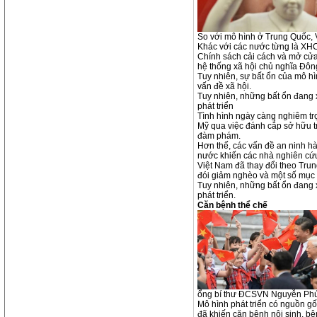
So với mô hình ở Trung Quốc, 
Khác với các nước từng là XHCN
Chính sách cải cách và mở cửa
hệ thống xã hội chủ nghĩa Đông
Tuy nhiên, sự bất ổn của mô h
vấn đề xã hội.
Tuy nhiên, những bất ổn đang x
phát triển
Tình hình ngày càng nghiêm tr
Mỹ qua việc đánh cắp sở hữu tr
đàm phám.
Hơn thế, các vấn đề an ninh h
nước khiến các nhà nghiên cứu 
Việt Nam đã thay đổi theo Trun
đói giảm nghèo và một số mục 
Tuy nhiên, những bất ổn đang x
phát triển.
Căn bệnh thể chế
ổng bí thư ĐCSVN Nguyễn Phú 
Mô hình phát triển có nguồn gố
đã khiến căn bệnh nội sinh, bện