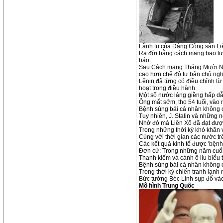
Lãnh tụ của Đảng Cộng sản Liên
Ra đời bằng cách mạng bạo lực, 
báo.
Sau Cách mạng Tháng Mười Nga 
cao hơn chế độ tư bản chủ ngh
Lênin đã từng có điều chỉnh từ
hoạt trong điều hành.
Một số nước láng giềng hấp dẫn
Ông mất sớm, thọ 54 tuổi, vào
Bệnh sùng bái cá nhân không c
Tuy nhiên, J. Stalin và những 
Nhờ đó mà Liên Xô đã đạt được n
Trong những thời kỳ khó khăn v
Cùng với thời gian các nước trê
Các kết quả kinh tế được 'bệnh 
Đơn cử: Trong những năm cuối 
Thanh kiếm và cành ô liu biểu
Bệnh sùng bái cá nhân không c
Trong thời kỳ chiến tranh lạnh
Bức tường Béc Linh sụp đổ vào
Mô hình Trung Quốc