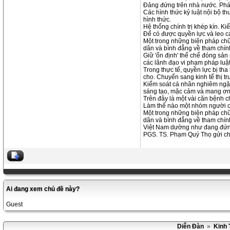
Đảng đứng trên nhà nước. Pháp 
Các hình thức kỷ luật nội bộ t
hình thức.
Hệ thống chính trị khép kín. K
Để có được quyền lực và leo ca
Một trong những biện pháp chữ
dân và bình đẳng về tham chín
Giữ 'ổn định' thể chế đóng sản
các lãnh đạo vi phạm pháp luậ
Trong thực tế, quyền lực bị tha
cho. Chuyển sang kinh tế thị t
Kiểm soát cá nhân nghiêm ngặt.
sáng tạo, mặc cảm và mang ơn
Trên đây là một vài căn bệnh c
Làm thế nào một nhóm người có
Một trong những biện pháp chữ
dân và bình đẳng về tham chín
Việt Nam dường như đang đứng t
PGS. TS. Phạm Quý Thọ gửi ch
Ai đang xem chủ đề này?
Guest
Diễn Đàn
»
Kinh 