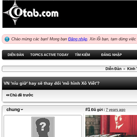
Chào mừng các bạn! Mong bạn
Đăng nhập
.
Xin lỗi bạn, tạm dừng việc
DIỄN ĐÀN
TOPICS ACTIVE TODAY
TÌM KIẾM
ĐĂNG NHẬP
Diễn Đàn
»
Kinh 
VN 'níu giữ' hay sẽ thay đổi 'mô hình Xô Viết'?
Chủ đề trước
chung
#1
Đã gửi :
7 years ago