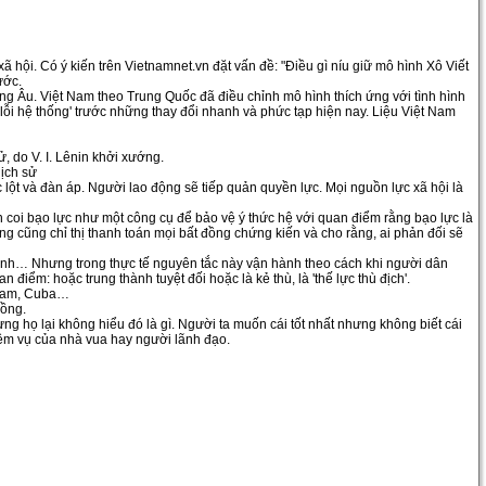
ã hội. Có ý kiến trên Vietnamnet.vn đặt vấn đề: "Điều gì níu giữ mô hình Xô Viết
ước.
ng Âu. Việt Nam theo Trung Quốc đã điều chỉnh mô hình thích ứng với tình hình
lỗi hệ thống' trước những thay đổi nhanh và phức tạp hiện nay. Liệu Việt Nam
, do V. I. Lênin khởi xướng.
lịch sử
̣t và đàn áp. Người lao động sẽ tiếp quản quyền lực. Mọi nguồn lực xã hội là
oi bạo lực như một công cụ để bảo vệ ý thức hệ với quan điểm rằng bạo lực là
, Ông cũng chỉ thị thanh toán mọi bất đồng chứng kiến và cho rằng, ai phản đối sẽ
 định… Nhưng trong thực tế nguyên tắc này vận hành theo cách khi người dân
iểm: hoặc trung thành tuyệt đối hoặc là kẻ thù, là 'thế lực thù địch'.
t Nam, Cuba…
đồng.
ng họ lại không hiểu đó là gì. Người ta muốn cái tốt nhất nhưng không biết cái
iệm vụ của nhà vua hay người lãnh đạo.