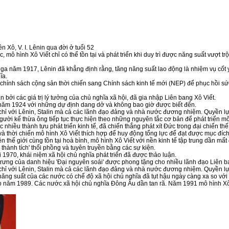
 Xô, V. I. Lênin qua đời ở tuổi 52
mô hình Xô Viết chỉ có thể tồn tại và phát triển khi duy trì được năng suất vượt t
năm 1917, Lênin đã khẳng định rằng, tăng năng suất lao động là nhiệm vụ cốt yếu
ĩa.
 chính sách cộng sản thời chiến sang Chính sách kinh tế mới (NEP) để phục hồi sức
 bởi các giá trị lý tưởng của chủ nghĩa xã hội, đã gia nhập Liên bang Xô Viết.
 năm 1924 với những dự định dang dở và không bao giờ được biết đến.
hỉ với Lênin, Stalin mà cả các lãnh đạo đảng và nhà nước đương nhiệm. Quyền lực 
người kế thừa ông tiếp tục thực hiện theo những nguyên tắc cơ bản để phát triển mô
hiều thành tựu phát triển kinh tế, đã chiến thắng phát xít Đức trong đại chiến thế
à thời chiến mô hình Xô Viết thích hợp để huy động tổng lực để đạt được mục đích
n thế giới cùng tồn tại hoà bình, mô hình Xô Viết với nền kinh tế tập trung dần mất
thành tích' thổi phồng và tuyên truyền bằng các sự kiện.
1970, khái niệm xã hội chủ nghĩa phát triển đã được thảo luận.
 trưng của danh hiệu 'Đại nguyên soái' được phong tặng cho nhiều lãnh đạo Liên
hỉ với Lênin, Stalin mà cả các lãnh đạo đảng và nhà nước đương nhiệm. Quyền lực 
 năng suất của các nước có chế độ xã hội chủ nghĩa đã tụt hậu ngày càng xa so với 
 năm 1989. Các nước xã hội chủ nghĩa Đông Âu dần tan rã. Năm 1991 mô hình Xô Vi