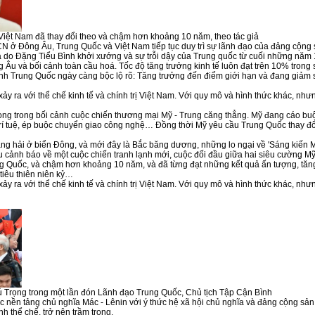
Việt Nam đã thay đổi theo và chậm hơn khoảng 10 năm, theo tác giả
 ở Đông Âu, Trung Quốc và Việt Nam tiếp tục duy trì sự lãnh đạo của đảng cộng s
 do Đặng Tiểu Bình khởi xướng và sự trỗi dậy của Trung quốc từ cuối những năm 1
 Âu và bối cảnh toàn cầu hoá. Tốc độ tăng trưởng kinh tế luôn đạt trên 10% trong 
ình Trung Quốc ngày càng bộc lộ rõ: Tăng trưởng đến điểm giới hạn và đang giảm 
ảy ra với thể chế kinh tế và chính trị Việt Nam. Với quy mô và hình thức khác, nh
ọng trong bối cảnh cuộc chiến thương mại Mỹ - Trung căng thẳng. Mỹ đang cáo bu
í tuệ, ép buộc chuyển giao công nghệ… Đồng thời Mỹ yêu cầu Trung Quốc thay đổi c
àng hải ở biển Đông, và mới đây là Bắc băng dương, những lo ngại về 'Sáng kiến 
cảnh báo về một cuộc chiến tranh lạnh mới, cuộc đối đầu giữa hai siêu cường Mỹ - 
g Quốc, và chậm hơn khoảng 10 năm, và đã từng đạt những kết quả ấn tượng, tăng 
tiêu thiên niên kỷ…
ảy ra với thể chế kinh tế và chính trị Việt Nam. Với quy mô và hình thức khác, nh
Trọng trong một lần đón Lãnh đạo Trung Quốc, Chủ tịch Tập Cận Bình
c nền tảng chủ nghĩa Mác - Lênin với ý thức hệ xã hội chủ nghĩa và đảng cộng sản 
h thể chế, trở nên trầm trọng.