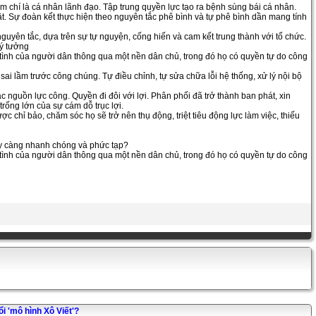
m chí là cá nhân lãnh đạo. Tập trung quyền lực tạo ra bệnh sùng bái cá nhân.
ật. Sự đoàn kết thực hiện theo nguyên tắc phê bình và tự phê bình dần mang tính
nguyên tắc, dựa trên sự tự nguyện, cống hiến và cam kết trung thành với tổ chức.
lý tưởng
nh của người dân thông qua một nền dân chủ, trong đó họ có quyền tự do công
ai lầm trước công chúng. Tự điều chỉnh, tự sửa chữa lỗi hệ thống, xử lý nội bộ
các nguồn lực công. Quyền đi đôi với lợi. Phân phối đã trở thành ban phát, xin
rống lớn của sự cám dỗ trục lợi.
 chỉ bảo, chăm sóc họ sẽ trở nên thụ động, triệt tiêu động lực làm việc, thiếu
gày càng nhanh chóng và phức tạp?
nh của người dân thông qua một nền dân chủ, trong đó họ có quyền tự do công
ổi 'mô hình Xô Viết'?