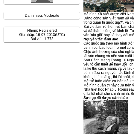
Mô hình Xô Viết được Việt Nam 
Danh hiệu: Moderate
Đảng cộng sản Việt Nam đã và đ
trong quản trị quốc gia?", và c
Bài viết làm rõ thêm về bản ch
Nhóm: Registered
và đã thành công về kinh tế. T
Gia nhập: 16-07-2013(UTC)
vẫn 'níu giữ' hay sẽ thay đổi mô
Bài viết: 1,773
Nguyên tắc lãnh đạo
Các quốc gia theo mô hình Xô V
Lênin coi bạo lực như một công 
Chịu ảnh hưởng của chủ nghĩa M
tài sản chung và nền sản xuất 
Sau Cách Mạng Tháng 10 Nga th
yếu tố cần thiết để thay đổi lị
là kẻ thù cách mạng, và về lâu 
Lênin đưa ra nguyên tắc lãnh đ
không hiểu cái gì, thì tốt nhất,
Một số luận điểm cơ bản nêu t
Mô hình quản trị này dựa trên ý
Nhà triết học Pháp J. Rousseau
gì là tốt nhất cho chính mình.
Sự sụp đổ được cảnh báo