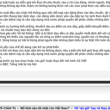
luật hoặc sự diễn giải khi thực thi phụ thuộc vào ý chí của đảng, nhóm người, thậ
hường không kịp thời, thậm chí không tương thích với các mức phạt theo các điều lu
iểm soát đầu vào chặt chẽ thông qua việc kết nạp vào đảng theo các tiêu chuẩn, về 
o trên thang bậc lãnh đạo, các đảng viên được yêu cầu tiếp tục hy sinh theo đuổi 
a căn bệnh này là cần xây dựng nhà nước pháp quyền để phản chiếu những tâm tì
h
 sinh xu hướng thổi phồng, khuếch đại ưu điểm và che đậy, giấu diếm khuyết điểm, s
t và chuẩn mực đạo đức được ưu tiên.
 hoá gây nên 'lỗi hệ thống'. Mỗi vị trí lãnh đạo đều có đặc quyền nhất định đối với 
rường khi thiếu các nguyên tắc và công cụ kiểm soát phù hợp, quyền lực có khoảng t
 Sống trong sợ hãi bị trừng phạt người dân không dám biểu lộ sự thật. Khi luôn được
.
hủ yếu của chế độ đang cản trở sự phát triển.
 thể nói thay cho toàn dân khi họ không được nêu ý kiến khi thế giới thay đổi n
a căn bệnh này là cần xây dựng nhà nước pháp quyền để phản chiếu những tâm tì
h.
rước sự lựa chọn hoặc 'níu giữ' hoặc thay đổi 'mô hình Xô Viết'
o BBC Tiếng Việt từ Hà Nội
Tế Chính Trị
»
Mô hình nào tốt nhất cho Việt Nam?
»
VN 'níu giữ' hay sẽ thay đ