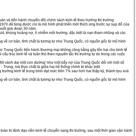
ản và tiến hành chuyển đổi chính sách kinh tế theo hướng thị trường.
970 đã từng được coi là mô hình phát triển mới thích ứng trước sự sụp đổ của
suốt giai đoạn 30 năm.
sút, khủng hoảng nợ, ô nhiễm môi trường, đặc biệt là nạn tham nhũng và các
ưng về cơ bản, tính chất là tương tự như Trung Quốc, có nguồn gốc từ mô hình
ộc Trung Quốc tiến hành thương mại không công bằng gây tổn hại cho kinh tế
ấu trúc kinh tế và tuân thủ theo nguyên tắc thị trường tự do trong các cuộc
Một vành đai một con đường' như một bẫy nợ của Trung Quốc đối với một số
Trung, mà thực chất là giữa hai hệ thống chính trị khác biệt.
trưởng kinh tế trung bình đạt mức trên 7% sau hơn hai thập kỷ, thành tựu xoá
ưng về cơ bản, tính chất là tương tự như Trung Quốc, có nguồn gốc từ mô hình
toàn trị lãnh đạo nền kinh tế chuyển sang thị trường, sau một thời gian vận hành