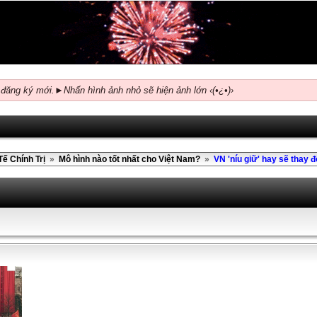
 đăng ký mới.►Nhấn hình ảnh nhỏ sẽ hiện ảnh lớn ‹(•¿•)›
Tế Chính Trị
»
Mô hình nào tốt nhất cho Việt Nam?
»
VN 'níu giữ' hay sẽ thay đ