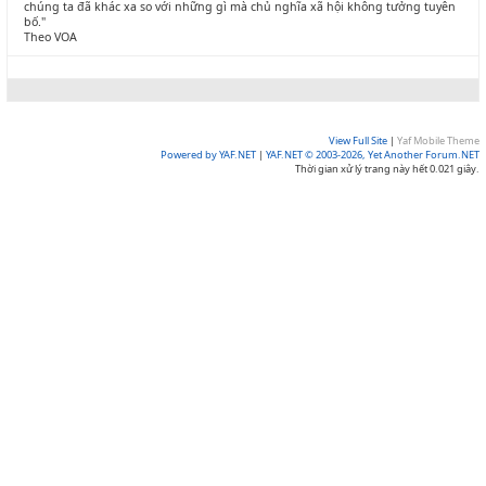
chúng ta đã khác xa so với những gì mà chủ nghĩa xã hội không tưởng tuyên
bố."
Theo VOA
View Full Site
|
Yaf Mobile Theme
Powered by YAF.NET
|
YAF.NET © 2003-2026, Yet Another Forum.NET
Thời gian xử lý trang này hết 0.021 giây.