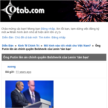
Chào mừng các bạn! Mong bạn
Đăng nhập
.
Xin lỗi bạn, tạm dừng việc đăng ký
mới.►Nhấn hình ảnh nhỏ sẽ hiện ảnh lớn ‹(•¿•)›
Diễn đàn
Chủ đề có bài mới
Tìm kiếm
Đăng nhập
Diễn Đàn
»
Kinh Tế Chính Trị
»
Mô hình nào tốt nhất cho Việt Nam?
»
Ông
Putin lên án chính quyền Bolshevik của Lenin ‘tàn bạo’
Ông Putin lên án chính quyền Bolshevik của Lenin ‘tàn bạo’
xuong
Đã gửi :
11 years ago