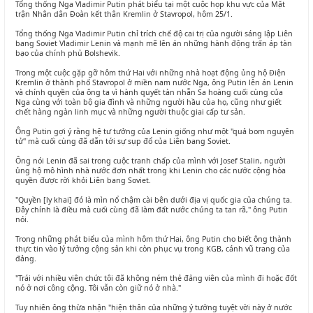
Tổng thống Nga Vladimir Putin phát biểu tại một cuộc họp khu vực của Mặt
trận Nhân dân Đoàn kết thân Kremlin ở Stavropol, hôm 25/1.
Tổng thống Nga Vladimir Putin chỉ trích chế độ cai trị của người sáng lập Liên
bang Soviet Vladimir Lenin và mạnh mẽ lên án những hành động trấn áp tàn
bạo của chính phủ Bolshevik.
Trong một cuộc gặp gỡ hôm thứ Hai với những nhà hoạt động ủng hộ Điện
Kremlin ở thành phố Stavropol ở miền nam nước Nga, ông Putin lên án Lenin
và chính quyền của ông ta vì hành quyết tàn nhẫn Sa hoàng cuối cùng của
Nga cùng với toàn bộ gia đình và những người hầu của họ, cũng như giết
chết hàng ngàn linh mục và những người thuộc giai cấp tư sản.
Ông Putin gợi ý rằng hệ tư tưởng của Lenin giống như một "quả bom nguyên
tử" mà cuối cùng đã dẫn tới sự sụp đổ của Liên bang Soviet.
Ông nói Lenin đã sai trong cuộc tranh chấp của mình với Josef Stalin, người
ủng hộ mô hình nhà nước đơn nhất trong khi Lenin cho các nước cộng hòa
quyền được rời khỏi Liên bang Soviet.
"Quyền [ly khai] đó là mìn nổ chậm cài bên dưới địa vị quốc gia của chúng ta.
Đây chính là điều mà cuối cùng đã làm đất nước chúng ta tan rã," ông Putin
nói.
Trong những phát biểu của mình hôm thứ Hai, ông Putin cho biết ông thành
thực tin vào lý tưởng cộng sản khi còn phục vụ trong KGB, cánh vũ trang của
đảng.
"Trái với nhiều viên chức tôi đã không ném thẻ đảng viên của mình đi hoặc đốt
nó ở nơi công cộng. Tôi vẫn còn giữ nó ở nhà."
Tuy nhiên ông thừa nhận "hiện thân của những ý tưởng tuyệt vời này ở nước