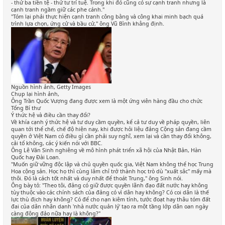
- thứ ba tiền tệ - thứ tư trí tuệ. Trong khi đó cũng có sự cạnh tranh nhưng là
cạnh tranh ngầm giữ các phe cánh."
"Tóm lại phải thực hiện cạnh tranh công bằng và công khai minh bạch quá
trình lựa chọn, ứng cử và bầu cử," ông Vũ Bình khẳng định.
Nguồn hình ảnh, Getty Images
Chụp lại hình ảnh,
Ông Trần Quốc Vượng đang được xem là một ứng viên hàng đầu cho chức
Tổng Bí thư
Ý thức hệ và điều cần thay đổi?
Về khía cạnh ý thức hệ và tư duy cầm quyền, kể cả tư duy về pháp quyền, liên
quan tới thể chế, chế độ hiện nay, khi được hỏi liệu đảng Cộng sản đang cầm
quyền ở Việt Nam có điều gì cần phải suy nghĩ, xem lại và cần thay đổi không,
cải tổ không, các ý kiến nói với BBC.
Ông Lê Văn Sinh nghiêng về mô hình phát triển xã hội của Nhật Bản, Hàn
Quốc hay Đài Loan.
"Muốn giữ vững độc lập và chủ quyền quốc gia, Việt Nam không thể học Trung
Hoa cộng sản. Học họ thì cùng lắm chỉ trở thành học trò dù "xuất sắc" mấy mà
thôi. Đó là cách tốt nhất và duy nhất để thoát Trung," ông Sinh nói.
Ông bày tỏ: "Theo tôi, đảng có giữ được quyền lãnh đạo đất nước hay không
tùy thuộc vào các chính sách của đảng có vì dân hay không? Có coi dân là thế
lực thù địch hay không? Có để cho nạn kiêm tính, tước đoạt hay thâu tóm đất
đai của dân nhân danh 'nhà nước quản lý' tạo ra một tầng lớp dân oan ngày
càng đông đảo nữa hay là không?"