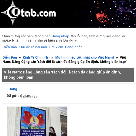
Chào mừng các bạn! Mong bạn
Đăng nhập
.
Xin lỗi bạn, tạm dừng việc đăng ký
mới.►Nhấn hình ảnh nhỏ sẽ hiện ảnh lớn ‹(•¿•)›
Diễn đàn
Chủ đề có bài mới
Tìm kiếm
Đăng nhập
Diễn Đàn
»
Kinh Tế Chính Trị
»
Mô hình nào tốt nhất cho Việt Nam?
»
Việt
Nam: Đảng Cộng sản 'tách đôi là cách đa đảng giúp ổn định, không biến loạn'
Việt Nam: Đảng Cộng sản 'tách đôi là cách đa đảng giúp ổn định,
không biến loạn'
song
Đã gửi :
6 years ago