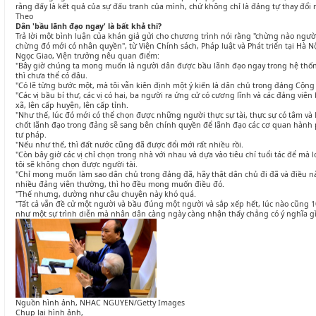
rằng đấy là kết quả của sự đấu tranh của mình, chứ không chỉ là đảng tự thay đổi
Theo
Dân 'bầu lãnh đạo ngay' là bất khả thi?
Trả lời một bình luận của khán giả gửi cho chương trình nói rằng "chừng nào ngư
chừng đó mới có nhân quyền", từ Viện Chính sách, Pháp luật và Phát triển tại Hà N
Ngọc Giao, Viện trưởng nêu quan điểm:
"Bây giờ chúng ta mong muốn là người dân được bầu lãnh đạo ngay trong hệ thống
thì chưa thể có đâu.
"Có lẽ từng bước một, mà tôi vẫn kiên định một ý kiến là dân chủ trong đảng Cộng 
"Các vị bầu bí thư, các vị có hai, ba người ra ứng cử có cương lĩnh và các đảng viê
xã, lên cấp huyện, lên cấp tỉnh.
"Như thế, lúc đó mới có thể chọn được những người thực sự tài, thực sự có tâm và l
chốt lãnh đạo trong đảng sẽ sang bên chính quyền để lãnh đạo các cơ quan hành 
tư pháp.
"Nếu như thế, thì đất nước cũng đã được đổi mới rất nhiều rồi.
"Còn bây giờ các vị chỉ chọn trong nhà với nhau và dựa vào tiêu chí tuổi tác để mà lo
tôi sẽ không chọn được người tài.
"Chỉ mong muốn làm sao dân chủ trong đảng đã, hãy thật dân chủ đi đã và điều này 
nhiều đảng viên thường, thì họ đều mong muốn điều đó.
"Thế nhưng, dường như câu chuyện này khó quá.
"Tất cả vẫn đề cử một người và bầu đúng một người và sắp xếp hết, lúc nào cũng 1
như một sự trình diễn mà nhân dân càng ngày càng nhận thấy chẳng có ý nghĩa gì
Nguồn hình ảnh, NHAC NGUYEN/Getty Images
Chụp lại hình ảnh,