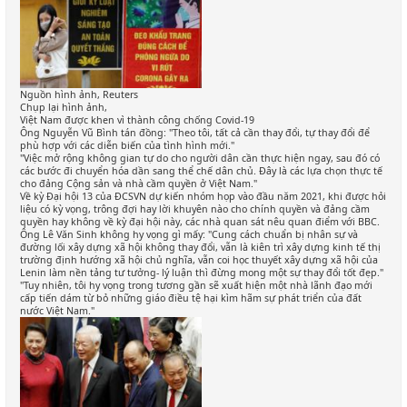
Nguồn hình ảnh, Reuters
Chụp lại hình ảnh,
Việt Nam được khen vì thành công chống Covid-19
Ông Nguyễn Vũ Bình tán đồng: "Theo tôi, tất cả cần thay đổi, tự thay đổi để
phù hợp với các diễn biến của tình hình mới."
"Việc mở rộng không gian tự do cho người dân cần thực hiện ngay, sau đó có
các bước đi chuyển hóa dần sang thể chế dân chủ. Đây là các lựa chọn thực tế
cho đảng Cộng sản và nhà cầm quyền ở Việt Nam."
Về kỳ Đại hội 13 của ĐCSVN dự kiến nhóm họp vào đầu năm 2021, khi được hỏi
liệu có kỳ vọng, trông đợi hay lời khuyên nào cho chính quyền và đảng cầm
quyền hay không về kỳ đại hội này, các nhà quan sát nêu quan điểm với BBC.
Ông Lê Văn Sinh không hy vọng gì mấy: "Cung cách chuẩn bị nhân sự và
đường lối xây dựng xã hội không thay đổi, vẫn là kiên trì xây dựng kinh tế thị
trường định hướng xã hội chủ nghĩa, vẫn coi học thuyết xây dựng xã hội của
Lenin làm nền tảng tư tưởng- lý luận thì đừng mong một sự thay đổi tốt đẹp."
"Tuy nhiên, tôi hy vọng trong tương gần sẽ xuất hiện một nhà lãnh đạo mới
cấp tiến dám từ bỏ những giáo điều tệ hại kìm hãm sự phát triển của đất
nước Việt Nam."