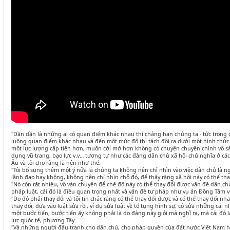
"Dần dần là những ai có quan điểm khác nhau thì chẳng hạn chúng ta - tức trong 
luồng quan điểm khác nhau và đến một mức độ thì tách đôi ra dưới một hình thức 
một lực lượng cấp tiến hơn, muốn cởi mở hơn không có chuyện chuyên chính vô s
dụng vũ trang, bạo lực v.v… tương tự như các đảng dân chủ xã hội chủ nghĩa ở cá
Âu và tôi cho rằng là nên như thế.
"Tôi bổ sung thêm một ý nữa là chúng ta không nên chỉ nhìn vào việc dân chủ là 
lãnh đạo hay không, không nên chỉ nhìn chỗ đó, để thấy rằng xã hội này có thể th
"Nó còn rất nhiều, vô vàn chuyện để chế độ này có thể thay đổi được vấn đề dân ch
pháp luật, cái đó là điều quan trọng nhất và vấn đề tư pháp như vụ án Đồng Tâm v
"Do đó phải thay đổi và tôi tin chắc rằng có thể thay đổi được và có thể thay đổi n
thay đổi, đưa vào luật sửa rồi, ví dụ sửa luật về tố tụng hình sự, có sửa những cái nh
một bước tiến, bước tiến ấy không phải là do đảng này giỏi mà nghĩ ra, mà cái đó l
lực quốc tế, phương Tây.
"Và những người đấu tranh cho dân chủ, cho pháp quyền của đất nước Việt Nam hã