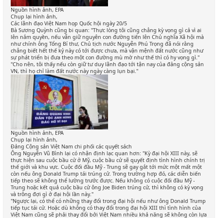
Nguồn hình ảnh, EPA
Chụp lại hình ảnh,
Các lãnh đạo Việt Nam họp Quốc hội ngày 20/5
Bà Sương Quỳnh cũng bi quan: "Thực lòng tôi cũng chẳng kỳ vọng gì cả vì ai
lên nắm quyền, nếu vẫn giữ nguyên con đường tiến lên Chủ nghĩa Xã hội mà
như chính ông Tổng Bí thư, Chủ tịch nước Nguyễn Phú Trọng đã nói rằng
chẳng biết hết thế kỷ này có tới được chưa, mà vận mệnh đất nước cũng như
sự phát triển bị đưa theo một con đường mù mờ như thế thì có hy vọng gì."
"Cho nên, tôi thấy nếu còn giữ tư duy lãnh đạo tới tận nay của đảng cộng sản
VN, thì họ chỉ làm đất nước này ngày càng lụn bại."
Nguồn hình ảnh, EPA
Chụp lại hình ảnh,
Đảng Cộng sản Việt Nam chi phối các quyết sách
Ông Nguyễn Vũ Bình lại có nhận định lạc quan hơn: "Kỳ đại hội XIII này, sẽ
thực hiện sau cuộc bầu cử ở Mỹ, cuộc bầu cử sẽ quyết định tình hình chính trị
thế giới và khu vực. Cuộc đối đầu Mỹ - Trung sẽ gay gắt tới mức một mất một
còn nếu ông Donald Trump tái trúng cử. Trong trường hợp đó, các diễn biến
tiếp theo sẽ không thể lường trước được. Nếu không có cuộc đối đầu Mỹ -
Trung hoặc kết quả cuộc bầu cử ông Joe Biden trúng cử, thì không có kỳ vọng
và trông đợi gì ở đại hội lần này."
"Ngược lại, có thể có những thay đổi trong đại hội nếu như ông Donald Trump
tiếp tục tái cử. Hoặc dù không có thay đổi trong đại hội XIII thì tình hình của
Việt Nam cũng sẽ phải thay đổi bởi Việt Nam nhiều khả năng sẽ không còn lựa