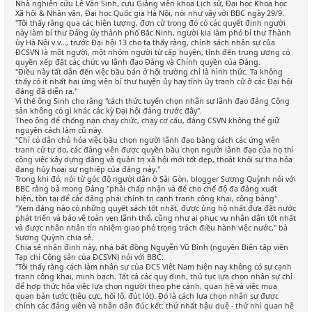
Nhà nghiên cứu Lê Văn Sinh, cựu Giảng viên khoa Lịch sử, Đại học Khoa học
Xã hội & Nhân văn, Đại học Quốc gia Hà Nội, nói như vậy với BBC ngày 29/9.
"Tôi thấy rằng qua các hiện tượng, đơn cử trong đó có các quyết định người
này làm bí thư Đảng ủy thành phố Bắc Ninh, người kia làm phó bí thư Thành
ủy Hà Nội v.v…, trước Đại hội 13 cho ta thấy rằng, chính sách nhân sự của
ĐCSVN là một người, một nhóm người từ cấp huyện, tỉnh đến trung ương có
quyền xếp đặt các chức vụ lãnh đạo Đảng và Chính quyền của Đảng.
"Điều này tất dẫn đến việc bầu bán ở hội trường chỉ là hình thức. Ta không
thấy có ít nhất hai ứng viên bí thư huyện ủy hay tỉnh ủy tranh cử ở các Đại hội
đảng đã diễn ra."
Vì thế ông Sinh cho rằng "cách thức tuyển chọn nhân sự lãnh đạo đảng Cộng
sản không có gì khác các kỳ Đại hội đảng trước đây".
Theo ông để chống nạn chạy chức, chạy cơ cấu, đảng CSVN không thể giữ
nguyên cách làm cũ này.
"Chỉ có dân chủ hóa việc bầu chọn người lãnh đạo bằng cách các ứng viên
tranh cử tự do, các đảng viên được quyền bầu chọn người lãnh đạo của họ thì
công việc xây dựng đảng và quản trị xã hội mới tốt đẹp, thoát khỏi sự tha hóa
đang hủy hoại sự nghiệp của đảng này."
Trong khi đó, nói từ góc độ người dân ở Sài Gòn, blogger Sương Quỳnh nói với
BBC rằng bà mong Đảng "phải chấp nhận và để cho chế độ đa đảng xuất
hiện, tồn tại để các đảng phái chính trị cạnh tranh công khai, công bằng".
"Xem đảng nào có những quyết sách tốt nhất, được ủng hộ nhất đưa đất nước
phát triển và bảo vệ toàn vẹn lãnh thổ, cũng như ai phục vụ nhân dân tốt nhất
và được nhân nhân tín nhiệm giao phó trọng trách điều hành việc nước," bà
Sương Quỳnh chia sẻ.
Chia sẻ nhận định này, nhà bất đồng Nguyễn Vũ Bình (nguyên Biên tập viên
Tạp chí Cộng sản của ĐCSVN) nói với BBC:
"Tôi thấy rằng cách làm nhân sự của ĐCS Việt Nam hiện nay không có sự cạnh
tranh công khai, minh bạch. Tất cả các quy định, thủ tục lựa chọn nhân sự chỉ
để hợp thức hóa việc lựa chọn người theo phe cánh, quan hệ và việc mua
quan bán tước (tiêu cực, hối lộ, đút lót). Đó là cách lựa chọn nhân sự được
chính các đảng viên và nhân dân đúc kết: thứ nhất hậu duệ - thứ nhì quan hệ