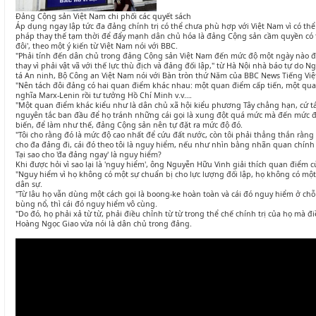
Đảng Cộng sản Việt Nam chi phối các quyết sách
Áp dụng ngay lập tức đa đảng chính trị có thể chưa phù hợp với Việt Nam vì có th
pháp thay thế tạm thời để đẩy mạnh dân chủ hóa là đảng Cộng sản cầm quyền có thể
đôi', theo một ý kiến từ Việt Nam nói với BBC.
"Phải tính đến dân chủ trong đảng Cộng sản Việt Nam đến mức độ một ngày nào đó
thay vì phải vật vã với thế lực thù địch và đảng đối lập," từ Hà Nội nhà báo tự do 
tá An ninh, Bộ Công an Việt Nam nói với Bàn tròn thứ Năm của BBC News Tiếng Việ
"Nên tách đôi đảng có hai quan điểm khác nhau: một quan điểm cấp tiến, một q
nghĩa Marx-Lenin rồi tư tưởng Hồ Chí Minh v.v….
"Một quan điểm khác kiểu như là dân chủ xã hội kiểu phương Tây chẳng hạn, cứ tá
nguyên tắc ban đầu để họ tránh những cái gọi là xung đột quá mức mà đến mức độ
biến, để làm như thế, đảng Cộng sản nên tự đặt ra mức độ đó.
"Tôi cho rằng đó là mức độ cao nhất để cứu đất nước, còn tôi phải thẳng thắn rằng
cho đa đảng đi, cái đó theo tôi là nguy hiểm, nếu như nhìn bằng nhãn quan chính t
Tại sao cho 'đa đảng ngay' là nguy hiểm?
Khi được hỏi vì sao lại là 'nguy hiểm', ông Nguyễn Hữu Vinh giải thích quan điểm 
"Nguy hiểm vì họ không có một sự chuẩn bị cho lực lượng đối lập, họ không có một
dân sự.
"Từ lâu họ vẫn dùng một cách gọi là boong-ke hoàn toàn và cái đó nguy hiểm ở ch
bùng nổ, thì cái đó nguy hiểm vô cùng.
"Do đó, họ phải xả từ từ, phải điều chỉnh từ từ trong thể chế chính trị của họ mà đ
Hoàng Ngọc Giao vừa nói là dân chủ trong đảng.