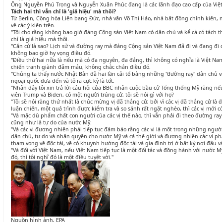
Ông Nguyễn Phú Trọng và Nguyễn Xuân Phúc đang là các lãnh đạo cao cấp của Vi
Tách hai thì vẫn chỉ là 'giả hiệu' mà thôi?
Từ Berlin, Cộng hòa Liên bang Đức, nhà văn Võ Thị Hảo, nhà bất đồng chính kiến
về các ý kiến trên.
"Tôi cho rằng không bao giờ đảng Cộng sản Việt Nam có dân chủ và kể cả có tách t
chỉ là giả hiệu mà thôi.
"Căn cứ là sao? Lịch sử và đường ray mà đảng Cộng sản Việt Nam đã đi và đang đi 
không bao giờ hy vọng điều đó.
"Điều thứ hai nữa là nếu mà có đa nguyên, đa đảng, thì không có nghĩa là Việt Nam
chiến tranh giành đẫm máu, không chắc chắn điều đó.
"Chúng ta thấy nước Nhật Bản đã hai lần cải tổ bằng những "đường ray" dân chủ 
ngoại quốc đưa đến và tỏ ra cực kỳ là tốt.
"Nhân đây tôi xin trả lời câu hỏi của BBC nhân cuộc bầu cử Tổng thống Mỹ rằng nếu
viên Trump và Biden, có một người trúng cử, tôi sẽ nói gì với họ?
"Tôi sẽ nói rằng thứ nhất là chúc mừng vị đã thắng cử, bởi vì các vị đã thắng cử là 
luận chiến, một quá trình được kiểm tra và so sánh rất ngặt nghèo, thì các vị mới c
"Và mặc dù phẩm chất con người của các vị thế nào, thì vẫn phải đi theo đường r
cũng như là tự do của nước Mỹ.
"Và các vị đương nhiên phải tiếp tục đảm bảo rằng các vị là một trong những ngư
dân chủ, tự do và nhân quyền cho nước Mỹ và cả thế giới và đương nhiên các vị ph
tham vọng về độc tài, về có khuynh hướng độc tài và gia đình trị ở bất kỳ nơi đâu 
"Và đối với Việt Nam, nếu Việt Nam tiếp tục là một đối tác và đồng hành với nước 
đó, thì tôi nghĩ đó là một điều tuyệt vời."
Nguồn hình ảnh, EPA