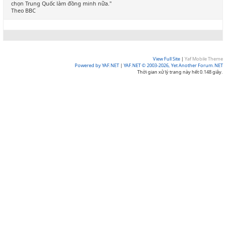
chọn Trung Quốc làm đồng minh nữa."
Theo BBC
View Full Site
|
Yaf Mobile Theme
Powered by YAF.NET
|
YAF.NET © 2003-2026, Yet Another Forum.NET
Thời gian xử lý trang này hết 0.148 giây.