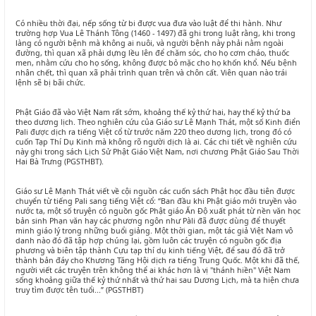
Có nhiều thời đại, nếp sống từ bi được vua đưa vào luật để thi hành. Như
trường hợp Vua Lê Thánh Tông (1460 - 1497) đã ghi trong luật rằng, khi trong
làng có người bệnh mà không ai nuôi, và người bệnh này phải nằm ngoài
đường, thì quan xã phải dựng lều lên để chăm sóc, cho họ cơm cháo, thuốc
men, nhằm cứu cho họ sống, không được bỏ mặc cho họ khốn khổ. Nếu bệnh
nhân chết, thì quan xã phải trình quan trên và chôn cất. Viên quan nào trái
lệnh sẽ bị bãi chức.
Phật Giáo đã vào Việt Nam rất sớm, khoảng thế kỷ thứ hai, hay thế kỷ thứ ba
theo dương lịch. Theo nghiên cứu của Giáo sư Lê Mạnh Thát, một số Kinh điển
Pali được dịch ra tiếng Việt cổ từ trước năm 220 theo dương lịch, trong đó có
cuốn Tạp Thí Dụ Kinh mà không rõ người dịch là ai. Các chi tiết về nghiên cứu
này ghi trong sách Lịch Sử Phật Giáo Việt Nam, nơi chương Phật Giáo Sau Thời
Hai Bà Trưng (PGSTHBT).
Giáo sư Lê Mạnh Thát viết về cội nguồn các cuốn sách Phật học đầu tiên được
chuyển từ tiếng Pali sang tiếng Việt cổ: “Ban đầu khi Phật giáo mới truyền vào
nước ta, một số truyện có nguồn gốc Phật giáo Ấn Độ xuất phát từ nền văn học
bản sinh Phạn văn hay các phương ngôn như Pàli đã được dùng để thuyết
minh giáo lý trong những buổi giảng. Một thời gian, một tác giả Việt Nam vô
danh nào đó đã tập hợp chúng lại, gồm luôn các truyện có nguồn gốc địa
phương và biên tập thành Cựu tạp thí dụ kinh tiếng Việt, để sau đó đã trở
thành bản đáy cho Khương Tăng Hội dịch ra tiếng Trung Quốc. Một khi đã thế,
người viết các truyện trên không thể ai khác hơn là vị "thánh hiền" Việt Nam
sống khoảng giữa thế kỷ thứ nhất và thứ hai sau Dương Lịch, mà ta hiện chưa
truy tìm được tên tuổi...” (PGSTHBT)