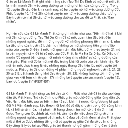
Giáo sư Lê Mạnh Thát ghi nhận rằng sách Tạp Thí Dụ Kinh có một nét nổi bật
là nhấn mạnh đến việc cúng dường và những lợi ích của cúng dường. Trong
12 truyện đề cập đến khía cạnh này, có ba truyện nói tới việc cúng dường đức
Phật (truyện 10, 17 và 28), có hai truyện nói tới việc cúng dường tháp tượng.
Bảy truyện còn lại đề cập tới việc cúng dường cho các đệ tử Phật, các "đạo
nhân".
Nghiên cứu của GS Lê Mạnh Thát cũng ghi nhận như sau: “Điểm thứ hai là khi
nói đến cúng dường, Tạp Thí Dụ Kinh đã có một quan tâm đặc biệt đến
những người nghèo, đến những người với những phương tiện hạn chế, như
ba tiều phu của truyện 31, thậm chí không có một phương tiện gì như lão
mẫu của truyện 3. Đây là một mối quan tâm đặc biệt, bởi vì theo truyện 21, nó
là bản nguyện cả vị đệ tử số một của đức Phật, là Ma Ha Ca Diếp. Ca Diếp chỉ
muốn "độ người bần cùng, một mình không chịu nhận" sự cúng dường của
nhà giàu. Phải nói đó là một nét đặc trưng khá lôi cuốn của bản kinh này. Nó
nói lên một thực trạng là vào những ngày tháng đầu tiên lúc mới truyền tới
nước ta, Phật giáo đã chọn đứng về phía những người nghèo (truyện 3, 21, 28,
30 và 31), bất hạnh đang khổ đau (truyện 20, 23), không hướng tới những kẻ
giàu keo kiệt bủn xỉn (truyện 17), những kẻ ỷ quyền vào sức mạnh (truyện 13),
bạo lực (truyện 8).” (PGSTHBT)
GS Lê Mạnh Thát ghi rằng các lời dạy từ Kinh Phật như thế đã in sâu vào lòng
dân tộc Việt Nam: “Nó xác định cho Phật giáo một chỗ đứng giữa lòng dân tộc
Việt Nam, đặc biệt sau sự biến năm 43 sdl, khi nhà nước Hùng Vương bị quân
đội Mã Viện đánh sụp, kéo theo một loạt đổ vỡ dây chuyền trong đời sống kinh
tế, xã hội và văn hóa, mà phải mất hàng chục năm mới có thể ổn định lại
được. Trong cơn lốc chính trị, kinh tế, văn hóa đó, việc chọn đứng về phía
những người nghèo, người bất hạnh, khổ đau bất định đem lại cho Phật giáo
một vị thế có được những tiếng nói có quyền uy giữa đại đa số quần chúng.
Đây cũng là lý do tại sao Phật giáo trở thành nơi gửi gắm những đạo lý tinh