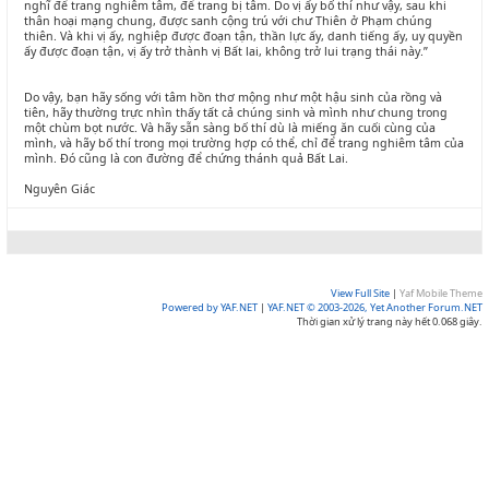
nghĩ để trang nghiêm tâm, để trang bị tâm. Do vị ấy bố thí như vậy, sau khi
thân hoại mạng chung, được sanh cộng trú với chư Thiên ở Phạm chúng
thiên. Và khi vị ấy, nghiệp được đoạn tận, thần lực ấy, danh tiếng ấy, uy quyền
ấy được đoạn tận, vị ấy trở thành vị Bất lai, không trở lui trạng thái này.”
Do vậy, bạn hãy sống với tâm hồn thơ mộng như một hậu sinh của rồng và
tiên, hãy thường trực nhìn thấy tất cả chúng sinh và mình như chung trong
một chùm bọt nước. Và hãy sẵn sàng bố thí dù là miếng ăn cuối cùng của
mình, và hãy bố thí trong mọi trường hợp có thể, chỉ để trang nghiêm tâm của
mình. Đó cũng là con đường để chứng thánh quả Bất Lai.
Nguyên Giác
View Full Site
|
Yaf Mobile Theme
Powered by YAF.NET
|
YAF.NET © 2003-2026, Yet Another Forum.NET
Thời gian xử lý trang này hết 0.068 giây.