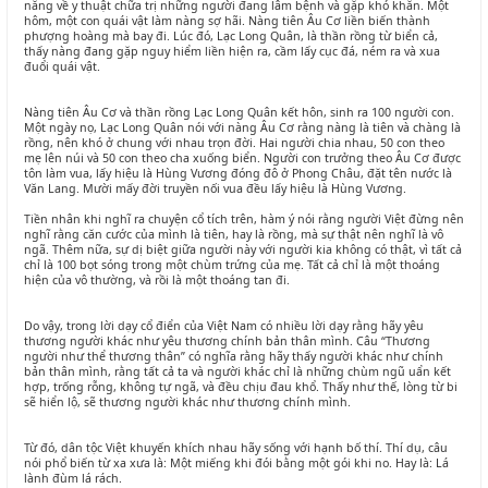
năng về y thuật chữa trị những người đang lâm bệnh và gặp khó khăn. Một
hôm, một con quái vật làm nàng sợ hãi. Nàng tiên Âu Cơ liền biến thành
phượng hoàng mà bay đi. Lúc đó, Lạc Long Quân, là thần rồng từ biển cả,
thấy nàng đang gặp nguy hiểm liền hiện ra, cầm lấy cục đá, ném ra và xua
đuổi quái vật.
Nàng tiên Âu Cơ và thần rồng Lạc Long Quân kết hôn, sinh ra 100 người con.
Một ngày nọ, Lạc Long Quân nói với nàng Âu Cơ rằng nàng là tiên và chàng là
rồng, nên khó ở chung với nhau trọn đời. Hai người chia nhau, 50 con theo
mẹ lên núi và 50 con theo cha xuống biển. Người con trưởng theo Âu Cơ được
tôn làm vua, lấy hiệu là Hùng Vương đóng đô ở Phong Châu, đặt tên nước là
Văn Lang. Mười mấy đời truyền nối vua đều lấy hiệu là Hùng Vương.
Tiền nhân khi nghĩ ra chuyện cổ tích trên, hàm ý nói rằng người Việt đừng nên
nghĩ rằng căn cước của mình là tiên, hay là rồng, mà sự thật nên nghĩ là vô
ngã. Thêm nữa, sự dị biệt giữa người này với người kia không có thật, vì tất cả
chỉ là 100 bọt sóng trong một chùm trứng của mẹ. Tất cả chỉ là một thoáng
hiện của vô thường, và rồi là một thoáng tan đi.
Do vậy, trong lời dạy cổ điển của Việt Nam có nhiều lời dạy rằng hãy yêu
thương người khác như yêu thương chính bản thân mình. Câu “Thương
người như thể thương thân” có nghĩa rằng hãy thấy người khác như chính
bản thân mình, rằng tất cả ta và người khác chỉ là những chùm ngũ uẩn kết
hợp, trống rỗng, không tự ngã, và đều chịu đau khổ. Thấy như thế, lòng từ bi
sẽ hiển lộ, sẽ thương người khác như thương chính mình.
Từ đó, dân tộc Việt khuyến khích nhau hãy sống với hạnh bố thí. Thí dụ, câu
nói phổ biến từ xa xưa là: Một miếng khi đói bằng một gói khi no. Hay là: Lá
lành đùm lá rách.