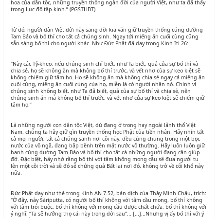
hoa của dân tộc, những truyền thống ngàn đời của người Việt, như ta đã thấy
trong Lục độ tập kinh.” (PGSTHBT)
Từ đó, người dân Việt đời này sang đời kia vẫn giữ truyền thống cúng dường
Tam Bảo và bố thí cho tất cả chúng sinh. Ngay tới miếng ăn cuối cùng cũng
sẵn sàng bố thí cho người khác. Như Đức Phật đã dạy trong Kinh Iti 26:
“Này các Tỷ-kheo, nếu chúng sinh chỉ biết, như Ta biết, quả của sự bố thí và
chia sẻ, họ sẽ không ăn mà không bố thí trước, và vết nhơ của sự keo kiệt sẽ
không chiếm giữ tâm họ. Họ sẽ không ăn mà không chia sẻ ngay cả miếng ăn
cuối cùng, miếng ăn cuối cùng của họ, miễn là có người nhận nó. Chính vì
chúng sinh không biết, như Ta đã biết, quả của sự bố thí và chia sẻ, nên
chúng sinh ăn mà không bố thí trước, và vết nhơ của sự keo kiệt sẽ chiếm giữ
tâm họ.”
Là những người con dân tộc Việt, dù đang ở trong hay ngoài lãnh thổ Việt
Nam, chúng ta hãy giữ gìn truyền thống học Phật của tiền nhân. Hãy nhìn tất
cả mọi người, tất cả chúng sanh nơi cõi này, đều cùng chung trong một bọc
nước của vô ngã, đang bập bềnh trên mặt nước vô thường. Hãy luôn luôn giữ
hạnh cúng dường Tam Bảo và bố thí cho tất cả những người đang cần giúp
đỡ. Đặc biệt, hãy nhớ rằng bố thí với tâm không mong cầu sẽ đưa người tu
lên một cõi trời và sẽ đó sẽ chứng quả Bất lai nơi đó, không trở về cõi khổ này
nữa.
Đức Phật dạy như thế trong Kinh AN 7.52, bản dịch của Thầy Minh Châu, trích:
“Ở đây, này Sàriputta, có người bố thí không với tâm cầu mong, bố thí không
với tâm trói buộc, bố thí không với mong cầu được chất chứa, bố thí không với
ý nghĩ: “Ta sẽ hưởng thọ cái này trong đời sau”... [...]...Nhưng vị ấy bố thí với ý