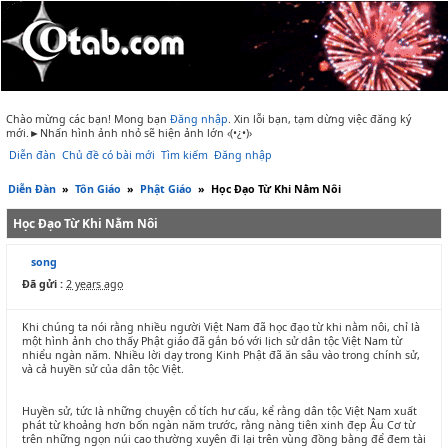
Chào mừng các bạn! Mong bạn
Đăng nhập
.
Xin lỗi bạn, tạm dừng việc đăng ký
mới.►Nhấn hình ảnh nhỏ sẽ hiện ảnh lớn ‹(•¿•)›
Diễn đàn
Chủ đề có bài mới
Tìm kiếm
Đăng nhập
Diễn Đàn
»
Tôn Giáo
»
Phật Giáo
»
Học Đạo Từ Khi Nằm Nôi
Học Đạo Từ Khi Nằm Nôi
song
Đã gửi :
2 years ago
Khi chúng ta nói rằng nhiều người Việt Nam đã học đạo từ khi nằm nôi, chỉ là
một hình ảnh cho thấy Phật giáo đã gắn bó với lịch sử dân tộc Việt Nam từ
nhiểu ngàn năm. Nhiều lời dạy trong Kinh Phật đã ăn sâu vào trong chính sử,
và cả huyền sử của dân tộc Việt.
Huyền sử, tức là những chuyện cổ tích hư cấu, kể rằng dân tộc Việt Nam xuất
phát từ khoảng hơn bốn ngàn năm trước, rằng nàng tiên xinh đẹp Âu Cơ từ
trên những ngọn núi cao thường xuyên đi lại trên vùng đồng bằng để đem tài