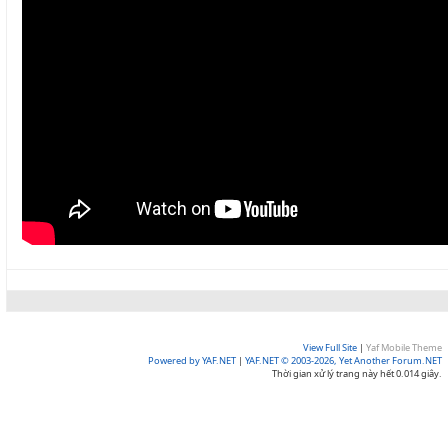
View Full Site
|
Yaf Mobile Theme
Powered by YAF.NET
|
YAF.NET © 2003-2026, Yet Another Forum.NET
Thời gian xử lý trang này hết 0.014 giây.