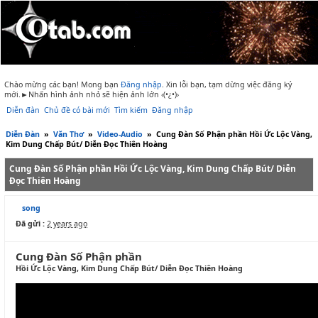
Chào mừng các bạn! Mong bạn
Đăng nhập
.
Xin lỗi bạn, tạm dừng việc đăng ký
mới.►Nhấn hình ảnh nhỏ sẽ hiện ảnh lớn ‹(•¿•)›
Diễn đàn
Chủ đề có bài mới
Tìm kiếm
Đăng nhập
Diễn Đàn
»
Văn Thơ
»
Video-Audio
»
Cung Đàn Số Phận phần Hồi Ức Lộc Vàng,
Kim Dung Chấp Bút/ Diễn Đọc Thiên Hoàng
Cung Đàn Số Phận phần Hồi Ức Lộc Vàng, Kim Dung Chấp Bút/ Diễn
Đọc Thiên Hoàng
song
Đã gửi :
2 years ago
Cung Đàn Số Phận phần
Hồi Ức Lộc Vàng, Kim Dung Chấp Bút/ Diễn Đọc Thiên Hoàng