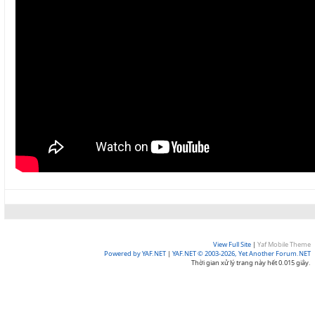
View Full Site
|
Yaf Mobile Theme
Powered by YAF.NET
|
YAF.NET © 2003-2026, Yet Another Forum.NET
Thời gian xử lý trang này hết 0.015 giây.