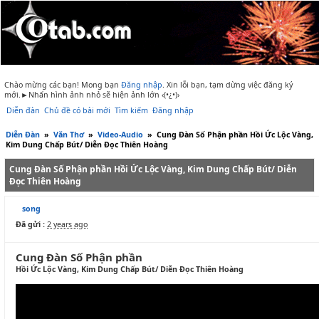
Chào mừng các bạn! Mong bạn
Đăng nhập
.
Xin lỗi bạn, tạm dừng việc đăng ký
mới.►Nhấn hình ảnh nhỏ sẽ hiện ảnh lớn ‹(•¿•)›
Diễn đàn
Chủ đề có bài mới
Tìm kiếm
Đăng nhập
Diễn Đàn
»
Văn Thơ
»
Video-Audio
»
Cung Đàn Số Phận phần Hồi Ức Lộc Vàng,
Kim Dung Chấp Bút/ Diễn Đọc Thiên Hoàng
Cung Đàn Số Phận phần Hồi Ức Lộc Vàng, Kim Dung Chấp Bút/ Diễn
Đọc Thiên Hoàng
song
Đã gửi :
2 years ago
Cung Đàn Số Phận phần
Hồi Ức Lộc Vàng, Kim Dung Chấp Bút/ Diễn Đọc Thiên Hoàng