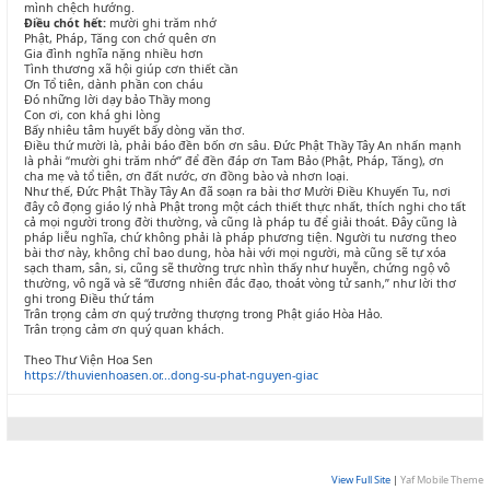
mình chệch hướng.
Điều chót hết:
mười ghi trăm nhớ
Phật, Pháp, Tăng con chớ quên ơn
Gia đình nghĩa nặng nhiều hơn
Tình thương xã hội giúp cơn thiết cần
Ơn Tổ tiên, dành phần con cháu
Đó những lời dạy bảo Thầy mong
Con ơi, con khá ghi lòng
Bấy nhiêu tâm huyết bấy dòng văn thơ.
Điều thứ mười là, phải báo đền bốn ơn sâu. Đức Phật Thầy Tây An nhấn mạnh
là phải “mười ghi trăm nhớ” để đền đáp ơn Tam Bảo (Phật, Pháp, Tăng), ơn
cha mẹ và tổ tiên, ơn đất nước, ơn đồng bào và nhơn loại.
Như thế, Đức Phật Thầy Tây An đã soạn ra bài thơ Mười Điều Khuyến Tu, nơi
đây cô đọng giáo lý nhà Phật trong một cách thiết thực nhất, thích nghi cho tất
cả mọi người trong đời thường, và cũng là pháp tu để giải thoát. Đây cũng là
pháp liễu nghĩa, chứ không phải là pháp phương tiện. Người tu nương theo
bài thơ này, không chỉ bao dung, hòa hài với mọi người, mà cũng sẽ tự xóa
sạch tham, sân, si, cũng sẽ thường trực nhìn thấy như huyễn, chứng ngộ vô
thường, vô ngã và sẽ “đương nhiên đắc đạo, thoát vòng tử sanh,” như lời thơ
ghi trong Điều thứ tám
Trân trọng cảm ơn quý trưởng thượng trong Phật giáo Hòa Hảo.
Trân trọng cảm ơn quý quan khách.
Theo Thư Viện Hoa Sen
https://thuvienhoasen.or...dong-su-phat-nguyen-giac
View Full Site
|
Yaf Mobile Theme