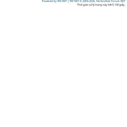
Powered by YAF.NET
|
YAF.NET © 2003-2026, Yet Another Forum.NET
Thời gian xử lý trang này hết 0.150 giây.