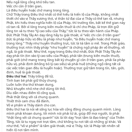
Nếu ngã lòng công khó tiêu tan.
Việc chi còn ở trần gian,
Là điều huyễn hoặc chớ mang trong lòng.
Chữ Thầy trong Điều thứ nhất có thể hiểu là hiển lộ của Pháp, không nhất
thiết chỉ vào vị Thầy xương thịt, vì thân tứ đại của vị Thầy có thể tan rã, nhưng
Phật, khi hiểu theo nghĩa hiển lộ của Pháp, thì trường tồn, bất kể thế gian này
có tan rã. Bởi vì lòng trung kiên muôn thuở là chỉ cho Pháp, là trọn đời giữ
lòng tin và tu theo “lý cao siêu của Thầy,” tức là tu theo vận hành của Pháp.
Đức Phật Thầy Tây An dạy rằng hãy tu giải thoát, vì “việc chi còn ở trần gian”
(tức là pháp hữu vi) đều là pháp như huyễn, “là điều huyễn hoặc chớ mang
trong lòng.” Thấy như huyễn thường trực, tức là lià tâm si mê. Trong Phât giáo,
thường trực nhìn thấy pháp “như huyễn” là chứng ngộ pháp ấn vô thường, vô
ngã, là giải thoát. Như thế, ngay trong Điều thứ nhất, Đức Phật Thầy Tây An
dạy phải tín (tin vào lý cao siêu của Pháp), phải tấn (trung kiên muôn thuở),
phải giới (chớ mang trong lòng bất kỳ chuyện gì còn ở trần gian, phải lìa pháp
hữu vi), phải định (không bỏ lý cao siêu) và phải huệ (chứng ngộ rằng tất cả
các việc trần gian đều là huyễn hoặc). Thường trực giữ tâm trong tín, tấn, giới,
định, huệ là giải thoát.
Điều thứ hai:
Thầy trông đệ tử,
Tình bạn bè phải giữ thủy chung.
Luôn luôn tha thứ khoan dung,
Nhủ khuyên nhỏ nhẹ chớ dùng lời thô.
Dìu dẫn nhau điểm tô công quả,
Phải thật lòng với cả chung quanh.
Thiệt thòi cam chịu đã đành,
Vô vi phẩm vị Thầy dành cho con.
Điều thứ hai là nói về sống lục hòa với cộng đồng chung quanh mình. Lòng
mình phải khoan dung, lời mình nói phải từ ái, giúp đỡ mọi người, là phải
“thật lòng với cả chung quanh” tức là lời dạy “trực tâm là đạo tràng” của Thiền
Tông, tức là tu ngay nơi trực tâm, chứ không tu nơi tất cả những gì khác. Và
như thế, “vô vi phẩm” là tâm giải thoát, mà vị Thầy, tức lá Pháp tất nhiên sẽ
hiển lộ nơi tâm mình.