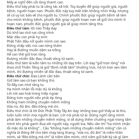
Mấy ai nghĩ đến cõi lòng thanh cao.
Điều thứ bảy phải tu là công tác xã hội. Tùy duyên để giúp người già, người
bệnh, người hoạn nạn. Phước đức này tuy mắt trần không nhìn thấy, nhưng
sẽ có uy lực bảo vệ cho người tu. Chính phước đức giúp người bệnh sẽ làm
cho mình không bệnh, phước đức giúp người hoạn nạn sẽ giữ cho mình ít
hoạn nạn, phước đức giúp người già sẽ giúp mình tăng thọ.
Điều thứ tám:
lời nào Thầy dạy
Dù khổ lao chớ nại công trình
Mặc dầu con phải hy sinh
Phật Tiên đâu nỡ quên mình con sao
Đừng chấp việc núi cao rừng thẳm
Hay là đường muôn dặm xa trông
Hễ con thề giữ trọn lòng
Đương nhiên đắc đạo, thoát vòng tử sanh.
Điều thứ tám là kiên tâm tu những lời dạy trên. Lời dạy “giữ trọn lòng” nói
theo chữ Thiền Tông là giữ “định nhất tâm” thường trực, hộ trì trọn vẹn tâm
mình, thì đương nhiên sẽ đắc đạo, thoát vòng tử sanh.
Điều thứ chín:
Đạo Lành căn bản
Giữ làm sao có bạn không thù
Từ đây con nhớ rằng tu
Hạ mình nhận lỗi mặc dù là không
Lời nói sao hoà trong hiệp ngoại
Đừng hơn người nếu phải ép lòng
Không ham những chuyện mênh mông
Vừa no, đủ ấm, đèo bồng mà chi.
Điều thứ chín là lời Đức Phật Thầy Tây An dạy: không bao giờ thấy ai là thù,
luôn luôn nhìn mọi người là bạn. Lời nói phải từ ái. Đừng nghĩ rằng mình
phải làm những chuyện mênh mông, vì sẽ dựng thêm chướng ngại trong tâm
mình khi phải ganh đua với người này, người kia. Nếu cần thì “hạ mình nhận
lỗi mặc dù là không”… Câu “không ham những chuyện mênh mông” còn có
nghĩa là đừng để cho tâm chạy lang thang, “vừa no, đủ ấm” là niệm thân
mình, và “đèo bồng mà chi” là niệm tâm mình, chớ nắm giữ bất kỳ cái gì làm