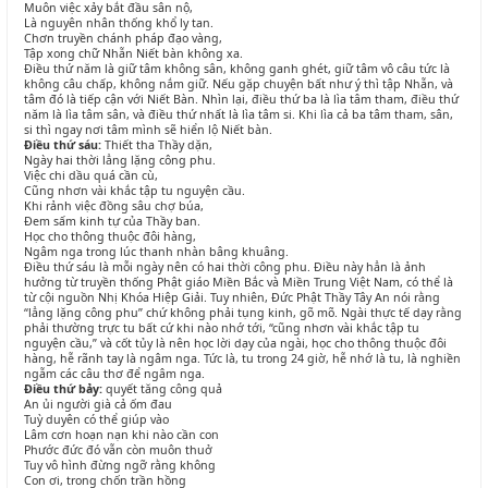
Muôn việc xảy bắt đầu sân nộ,
Là nguyên nhân thống khổ ly tan.
Chơn truyền chánh pháp đạo vàng,
Tập xong chữ Nhẫn Niết bàn không xa.
Điều thứ năm là giữ tâm không sân, không ganh ghét, giữ tâm vô câu tức là
không câu chấp, không nắm giữ. Nếu gặp chuyện bất như ý thì tập Nhẫn, và
tâm đó là tiếp cận với Niết Bàn. Nhìn lại, điều thứ ba là lìa tâm tham, điều thứ
năm là lìa tâm sân, và điều thứ nhất là lìa tâm si. Khi lìa cả ba tâm tham, sân,
si thì ngay nơi tâm mình sẽ hiển lộ Niết bàn.
Điều thứ sáu:
Thiết tha Thầy dặn,
Ngày hai thời lẳng lặng công phu.
Việc chi dầu quá cần cù,
Cũng nhơn vài khắc tập tu nguyện cầu.
Khi rảnh việc đồng sâu chợ búa,
Đem sấm kinh tự của Thầy ban.
Học cho thông thuộc đôi hàng,
Ngâm nga trong lúc thanh nhàn bâng khuâng.
Điều thứ sáu là mỗi ngày nên có hai thời công phu. Điều này hẳn là ảnh
hưởng từ truyền thống Phật giáo Miền Bắc và Miền Trung Việt Nam, có thể là
từ cội nguồn Nhị Khóa Hiệp Giải. Tuy nhiên, Đức Phật Thầy Tây An nói rằng
“lẳng lặng công phu” chứ không phải tụng kinh, gõ mõ. Ngài thực tế dạy rằng
phải thường trực tu bất cứ khi nào nhớ tới, “cũng nhơn vài khắc tập tu
nguyện cầu,” và cốt tủy là nên học lời dạy của ngài, học cho thông thuộc đôi
hàng, hễ rãnh tay là ngâm nga. Tức là, tu trong 24 giờ, hễ nhớ là tu, là nghiền
ngẫm các câu thơ để ngâm nga.
Điều thứ bảy:
quyết tăng công quả
An ủi người già cả ốm đau
Tuỳ duyên có thể giúp vào
Lâm cơn hoạn nạn khi nào cần con
Phước đức đó vẫn còn muôn thuở
Tuy vô hình đừng ngỡ rằng không
Con ơi, trong chốn trần hồng