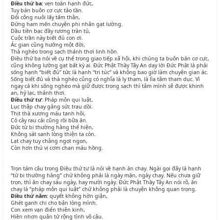
Điều thứ ba:
vẹn toàn hạnh đức,
Tuy bán buôn cơ cực tảo tần.
Đổi công nuôi lấy tấm thân,
Đừng ham mến chuyện phi nhân gạt lường.
Dầu tiền bạc đầy rương tràn tủ,
Cuộc trần này biết đủ con ơi.
Ác gian cũng hưởng một đời,
Thà nghèo trong sạch thảnh thơi linh hồn.
Điều thứ ba nói về cụ thể trong giao tiếp xã hội, khi chúng ta buôn bán cơ cực,
cũng không lường gạt bất kỳ ai. Đức Phật Thầy Tây An dạy lời Đức Phật là phải
sống hạnh “biết đủ” tức là hạnh “tri túc” và không bao giờ làm chuyện gian ác.
Sống biết đủ và thà nghèo cũng có nghĩa là ly tham, là lìa tâm tham dục. Vì
ngay cả khi sống nghèo mà giữ được trong sạch thì tâm mình sẽ được khinh
an, hỷ lạc, thảnh thơi.
Điều thứ tư
: Pháp môn qui luật,
Lục thập chay gắng sức trau dồi.
Thịt thà xương máu tanh hôi,
Cỏ cây rau cải cũng rồi bữa ăn.
Đức từ bi thường hằng thể hiện,
Không sát sanh lòng thiện ta còn.
Lạt chay tuy chẳng ngọt ngon,
Còn hơn thú vị cơm chan máu hồng.
Trọn tám câu trong Điều thứ tư là nói về hạnh ăn chay. Ngài gọi đây là hạnh
“từ bi thường hằng” chứ không phải là ngày mặn, ngày chay. Nếu chưa giữ
trọn, thì ăn chay sáu ngày, hay mười ngày. Đức Phật Thầy Tây An nói rõ, ăn
chay là “pháp môn qui luật” chứ không phải là chuyện không quan trọng.
Điều thứ năm:
quyết không hờn giận,
Ghét ganh chi cho bận lòng mình.
Con xem vạn điển thiên kinh,
Hiền nhơn quân tử rộng tình vô câu.