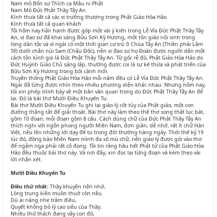
Nam mô Bổn sư Thích ca Mâu ni Phật
Nam Mô Đức Phật Thầy Tây An
Kính thưa tất cả các vị trưởng thượng trong Phật Giáo Hòa Hảo
Kính thưa tất cả quan khách
Tôi hôm nay hân hạnh được góp một vài ý kiến trong Lễ Vía Đức Phật Thầy Tây
An, vị đạo sư đã khai sáng Bửu Sơn Kỳ Hương, một tôn giáo nội sinh trong
lòng dân tộc và vì ngài có một thời gian cư trú ở Chùa Tây An (Thiền phái Lâm
Tế) dưới chân núi Sam (Châu Đốc), nên vị đạo sư họ Đoàn được người dân một
cách tôn kính gọi là Đức Phật Thầy Tây An. Từ gốc rễ đó, Phật Giáo Hòa Hảo do
Đức Huỳnh Giáo Chủ sáng lập, thường được coi là sự kế thừa và phát triển của
Bửu Sơn Kỳ Hương trong bối cảnh mới.
Truyền thống Phật Giáo Hòa Hảo mỗi năm đều có Lễ Vía Đức Phật Thầy Tây An.
Ngài đã từng được nhìn theo nhiều phương diện khác nhau. Nhưng hôm nay,
tôi xin phép trình bày về một bản văn quan trọng do Đức Phật Thầy Tây An để
lại. Đó là bài thơ Mười Điều Khuyến Tu.
Bài thơ Mười Điều Khuyến Tu ghi lại giáo lý cốt tủy của Phật giáo, một con
đường thẳng tắt để giải thoát. Bài thơ này làm theo thể thơ song thất lục bát,
gồm 10 đoạn, mỗi đoạn gồm 8 câu. Cách dùng chữ của Đức Phật Thầy Tây An
thích nghi với ngôn phong người Miền Nam, đơn giản, dễ nhớ, rất ít chữ Hán
Việt, nêu lên những lời dạy để tu trong đời thường hàng ngày. Thời thế kỷ 19
lúc đó, đồng bào Miền Nam mình đa số mù chữ, nên giáo lý được gói vào thơ
để ngâm nga phải rất cô đọng. Tôi tin rằng hầu hết Phật tử của Phật Giáo Hòa
Hảo đều thuộc bài thơ này. Và nơi đây, xin đọc lại từng đoạn và kèm theo vài
lời nhận xét.
Mười Điều Khuyến Tu
Điều thứ nhất:
Thầy khuyên nên nhớ,
Lòng trung kiên muôn thuở còn nêu.
Dù ai nặng nhẹ trăm điều,
Quyết không bỏ lý cao siêu của Thầy.
Nhiều thử thách đang vây con đó,