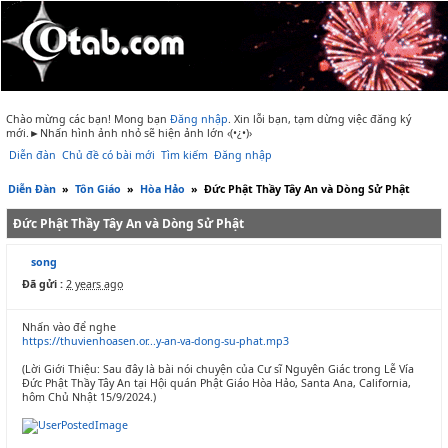
Chào mừng các bạn! Mong bạn
Đăng nhập
.
Xin lỗi bạn, tạm dừng việc đăng ký
mới.►Nhấn hình ảnh nhỏ sẽ hiện ảnh lớn ‹(•¿•)›
Diễn đàn
Chủ đề có bài mới
Tìm kiếm
Đăng nhập
Diễn Đàn
»
Tôn Giáo
»
Hòa Hảo
»
Đức Phật Thầy Tây An và Dòng Sử Phật
Đức Phật Thầy Tây An và Dòng Sử Phật
song
Đã gửi :
2 years ago
Nhấn vào để nghe
https://thuvienhoasen.or...y-an-va-dong-su-phat.mp3
(Lời Giới Thiệu: Sau đây là bài nói chuyện của Cư sĩ Nguyên Giác trong Lễ Vía
Đức Phật Thầy Tây An tại Hội quán Phật Giáo Hòa Hảo, Santa Ana, California,
hôm Chủ Nhật 15/9/2024.)