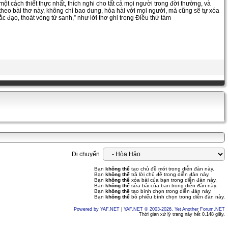
t cách thiết thực nhất, thích nghi cho tất cả mọi người trong đời thường, và
theo bài thơ này, không chỉ bao dung, hòa hài với mọi người, mà cũng sẽ tự xóa
 đạo, thoát vòng tử sanh,” như lời thơ ghi trong Điều thứ tám
Di chuyển
Bạn
không thể
tạo chủ đề mới trong diễn đàn này.
Bạn
không thể
trả lời chủ đề trong diễn đàn này.
Bạn
không thể
xóa bài của bạn trong diễn đàn này.
Bạn
không thể
sửa bài của bạn trong diễn đàn này.
Bạn
không thể
tạo bình chọn trong diễn đàn này.
Bạn
không thể
bỏ phiếu bình chọn trong diễn đàn này.
Powered by YAF.NET
|
YAF.NET © 2003-2026, Yet Another Forum.NET
Thời gian xử lý trang này hết 0.148 giây.