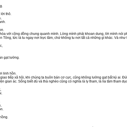
g.
ời thô.
,
anh.
on.
c hòa với cộng đồng chung quanh mình. Lòng mình phải khoan dung, lời mình nói phải
n Tông, tức là tu ngay nơi trực tâm, chứ không tu nơi tất cả những gì khác. Và như th
c,
n gạt lường.
i linh hồn.
 giao tiếp xã hội, khi chúng ta buôn bán cơ cực, cũng không lường gạt bất kỳ ai. Đứ
ện gian ác. Sống biết đủ và thà nghèo cũng có nghĩa là ly tham, là lìa tâm tham d
,
i.
.
,
òn.
hồng.