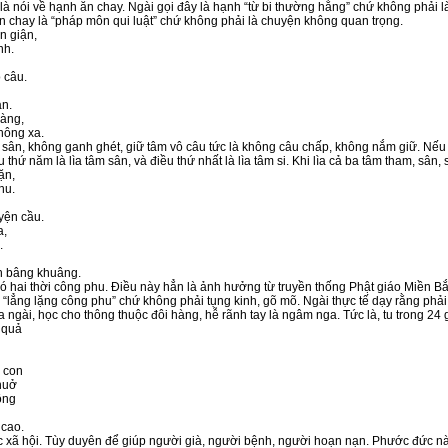
 là nói về hạnh ăn chay. Ngài gọi đây là hạnh “từ bi thường hằng” chứ không phải 
n chay là “pháp môn qui luật” chứ không phải là chuyện không quan trọng.
n giận,
nh.
 câu.
an.
àng,
hông xa.
sân, không ganh ghét, giữ tâm vô câu tức là không câu chấp, không nắm giữ. Nếu gặ
u thứ năm là lìa tâm sân, và điều thứ nhất là lìa tâm si. Khi lìa cả ba tâm tham, sân, 
ặn,
hu.
yện cầu.
a,
.
n bâng khuâng.
ó hai thời công phu. Điều này hẳn là ảnh hưởng từ truyền thống Phật giáo Miền Bắ
“lẳng lặng công phu” chứ không phải tụng kinh, gõ mõ. Ngài thực tế dạy rằng phải 
ủa ngài, học cho thông thuộc đôi hàng, hễ rãnh tay là ngâm nga. Tức là, tu trong 2
 quả
 con
huở
ông
 cao.
ác xã hội. Tùy duyên để giúp người già, người bệnh, người hoạn nạn. Phước đức nà