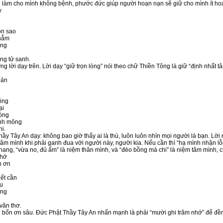
làm cho mình không bệnh, phước đức giúp người hoạn nạn sẽ giữ cho mình ít hoạ
y
on sao
thẳm
ông
ng tử sanh.
ng lời dạy trên. Lời dạy “giữ trọn lòng” nói theo chữ Thiền Tông là giữ “định nhất t
bản
ông
ại
òng
nh mông
hi.
Thầy Tây An dạy: không bao giờ thấy ai là thù, luôn luôn nhìn mọi người là bạn. L
tâm mình khi phải ganh đua với người này, người kia. Nếu cần thì “hạ mình nhậ
hang, “vừa no, đủ ấm” là niệm thân mình, và “đèo bồng mà chi” là niệm tâm mình, 
nhớ
n ơn
n
iết cần
áu
ong
văn thơ.
n bốn ơn sâu. Đức Phật Thầy Tây An nhấn mạnh là phải “mười ghi trăm nhớ” để đền