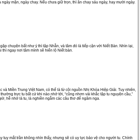
là ngày mặn, ngày chay. Nếu chưa giữ trọn, thì ăn chay sáu ngày, hay mười ngày.
p chuyện bất như ý thì tập Nhẫn, và tâm đó là tiếp cận với Niết Bàn. Nhìn lại,
si thì ngay nơi tâm mình sẽ hiển lộ Niết bàn.
c và Miền Trung Việt Nam, có thể là từ cội nguồn Nhị Khóa Hiệp Giải. Tuy nhiên,
thường trực tu bất cứ khi nào nhớ tới, “cũng nhơn vài khắc tập tu nguyện cầu,”
4 giờ, hễ nhớ là tu, là nghiền ngẫm các câu thơ để ngâm nga.
y tuy mắt trần không nhìn thấy, nhưng sẽ có uy lực bảo vệ cho người tu. Chính