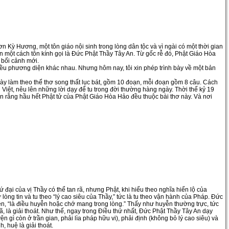
 Kỳ Hương, một tôn giáo nội sinh trong lòng dân tộc và vì ngài có một thời gian
một cách tôn kính gọi là Đức Phật Thầy Tây An. Từ gốc rễ đó, Phật Giáo Hòa
 bối cảnh mới.
ều phương diện khác nhau. Nhưng hôm nay, tôi xin phép trình bày về một bản
ơ này làm theo thể thơ song thất lục bát, gồm 10 đoạn, mỗi đoạn gồm 8 câu. Cách
iệt, nêu lên những lời dạy để tu trong đời thường hàng ngày. Thời thế kỷ 19
n rằng hầu hết Phật tử của Phật Giáo Hòa Hảo đều thuộc bài thơ này. Và nơi
tứ đại của vị Thầy có thể tan rã, nhưng Phật, khi hiểu theo nghĩa hiển lộ của
ữ lòng tin và tu theo “lý cao siêu của Thầy,” tức là tu theo vận hành của Pháp. Đức
uyễn, “là điều huyễn hoặc chớ mang trong lòng.” Thấy như huyễn thường trực, tức
, là giải thoát. Như thế, ngay trong Điều thứ nhất, Đức Phật Thầy Tây An dạy
ện gì còn ở trần gian, phải lìa pháp hữu vi), phải định (không bỏ lý cao siêu) và
, huệ là giải thoát.