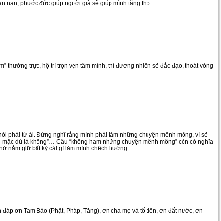
n nạn, phước đức giúp người già sẽ giúp mình tăng thọ.
âm” thường trực, hộ trì trọn vẹn tâm mình, thì đương nhiên sẽ đắc đạo, thoát vòng
ời nói phải từ ái. Đừng nghĩ rằng mình phải làm những chuyện mênh mông, vì sẽ
n lỗi mặc dù là không”… Câu “không ham những chuyện mênh mông” còn có nghĩa
chớ nắm giữ bất kỳ cái gì làm mình chệch hướng.
 đáp ơn Tam Bảo (Phật, Pháp, Tăng), ơn cha mẹ và tổ tiên, ơn đất nước, ơn