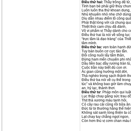
Điều thứ hai:
Thầy trông đệ tử,
Tình bạn bè phải giữ thủy chun
Luôn luôn tha thứ khoan dung,
Nhủ khuyên nhỏ nhẹ chớ dùng l
Dìu dẫn nhau điểm tô công quả
Phải thật lòng với cả chung qu
Thiệt thòi cam chịu đã đành,
Vô vi phẩm vị Thầy dành cho c
Điều thứ hai là nói về sống lụ
“trực tâm là đạo tràng” của Thiề
tâm mình.
Điều thứ ba:
vẹn toàn hạnh đứ
Tuy bán buôn cơ cực tảo tần.
Đổi công nuôi lấy tấm thân,
Đừng ham mến chuyện phi nhâ
Dầu tiền bạc đầy rương tràn tủ,
Cuộc trần này biết đủ con ơi.
Ác gian cũng hưởng một đời,
Thà nghèo trong sạch thảnh thơ
Điều thứ ba nói về cụ thể trong
túc” và không bao giờ làm chuy
an, hỷ lạc, thảnh thơi.
Điều thứ tư
: Pháp môn qui luật
Lục thập chay gắng sức trau dồ
Thịt thà xương máu tanh hôi,
Cỏ cây rau cải cũng rồi bữa ăn
Đức từ bi thường hằng thể hiện
Không sát sanh lòng thiện ta c
Lạt chay tuy chẳng ngọt ngon,
Còn hơn thú vị cơm chan máu 