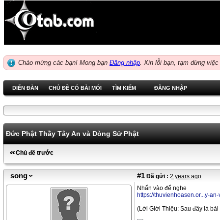
Chào mừng các bạn! Mong bạn
Đăng nhập
.
Xin lỗi bạn, tạm dừng việc
DIỄN ĐÀN
CHỦ ĐỀ CÓ BÀI MỚI
TÌM KIẾM
ĐĂNG NHẬP
Đức Phật Thầy Tây An và Dòng Sử Phật
Chủ đề trước
song
#1
Đã gửi :
2 years ago
Nhấn vào để nghe
https://thuvienhoasen.or...y-a
(Lời Giới Thiệu: Sau đây là bà