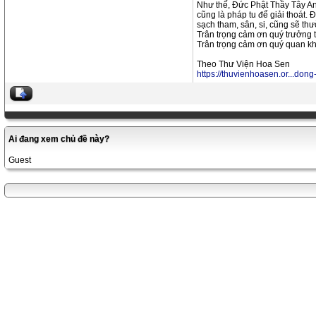
Như thế, Đức Phật Thầy Tây An 
cũng là pháp tu để giải thoát.
sạch tham, sân, si, cũng sẽ th
Trân trọng cảm ơn quý trưởng 
Trân trọng cảm ơn quý quan k
Theo Thư Viện Hoa Sen
https://thuvienhoasen.or...don
Ai đang xem chủ đề này?
Guest