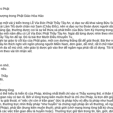
i Phật
n
 thượng trong Phật Giáo Hòa Hảo
một vài ý kiến trong Lễ Vía Đức Phật Thầy Tây An, vị đạo sư đã khai sáng Bửu Sơn
hái Lâm Tế) dưới chân núi Sam (Châu Đốc), nên vị đạo sư họ Đoàn được người dân 
g lập, thường được coi là sự kế thừa và phát triển của Bửu Sơn Kỳ Hương trong
o mỗi năm đều có Lễ Vía Đức Phật Thầy Tây An. Ngài đã từng được nhìn theo nhi
ầy Tây An để lại. Đó là bài thơ Mười Điều Khuyến Tu.
i lại giáo lý cốt tủy của Phật giáo, một con đường thẳng tắt để giải thoát. Bài th
 An thích nghi với ngôn phong người Miền Nam, đơn giản, dễ nhớ, rất ít chữ Hán V
 đa số mù chữ, nên giáo lý được gói vào thơ để ngâm nga phải rất cô đọng. Tôi ti
èm theo vài lời nhận xét.
n nhớ,
 nêu.
 Thầy.
đó,
.
rong lòng.
 thể hiểu là hiển lộ của Pháp, không nhất thiết chỉ vào vị Thầy xương thịt, vì thân 
 gian này có tan rã. Bởi vì lòng trung kiên muôn thuở là chỉ cho Pháp, là trọn đời gi
u giải thoát, vì “việc chi còn ở trần gian” (tức là pháp hữu vi) đều là pháp như h
iáo, thường trực nhìn thấy pháp “như huyễn” là chứng ngộ pháp ấn vô thường, vô ngã
ủa Pháp), phải tấn (trung kiên muôn thuở), phải giới (chớ mang trong lòng bất kỳ chuy
các việc trần gian đều là huyễn hoặc). Thường trực giữ tâm trong tín, tấn, giới, định