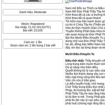
Nam mô Bổn sư Thích ca Mâu n
Nam Mô Đức Phật Thầy Tây A
Danh hiệu: Moderate
Kính thưa tất cả các vị trưởng
Kính thưa tất cả quan khách
Tôi hôm nay hân hạnh được góp 
Nhóm: Registered
cư trú ở Chùa Tây An (Thiền p
Gia nhập: 21-02-2012(UTC)
Hảo do Đức Huỳnh Giáo Chủ sán
Bài viết: 25,026
Truyền thống Phật Giáo Hòa Hả
văn quan trọng do Đức Phật Th
Bài thơ Mười Điều Khuyến Tu gh
dùng chữ của Đức Phật Thầy Tây
Cảm ơn: 1 lần
lúc đó, đồng bào Miền Nam mình
Được cảm ơn: 2 lần trong 2 bài viết
đây, xin đọc lại từng đoạn và k
Mười Điều Khuyến Tu
Điều thứ nhất:
Thầy khuyên nê
Lòng trung kiên muôn thuở còn
Dù ai nặng nhẹ trăm điều,
Quyết không bỏ lý cao siêu của
Nhiều thử thách đang vây con 
Nếu ngã lòng công khó tiêu tan
Việc chi còn ở trần gian,
Là điều huyễn hoặc chớ mang t
Chữ Thầy trong Điều thứ nhất có
Pháp, thì trường tồn, bất kể thế
Phật Thầy Tây An dạy rằng hãy t
là lià tâm si mê. Trong Phât g
phải tín (tin vào lý cao siêu c
phải huệ (chứng ngộ rằng tất cả 