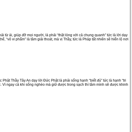
 từ ái, giúp đỡ mọi người, là phải “thật lòng với cả chung quanh” tức là lời dạy
ế, “vô vi phẩm” là tâm giải thoát, mà vị Thầy, tức lá Pháp tất nhiên sẽ hiển lộ nơi
c Phật Thầy Tây An dạy lời Đức Phật là phải sống hạnh “biết đủ” tức là hạnh “tri
ục. Vì ngay cả khi sống nghèo mà giữ được trong sạch thì tâm mình sẽ được khinh