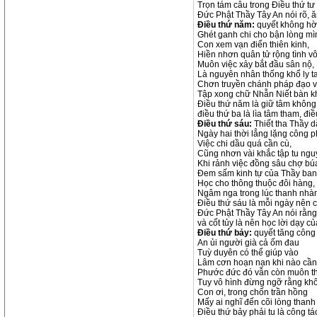
Trọn tám câu trong Điều thứ tư
Đức Phật Thầy Tây An nói rõ, ă
Điều thứ năm:
quyết không hờ
Ghét ganh chi cho bận lòng mì
Con xem vạn điển thiên kinh,
Hiền nhơn quân tử rộng tình vô
Muôn việc xảy bắt đầu sân nộ,
Là nguyên nhân thống khổ ly t
Chơn truyền chánh pháp đạo v
Tập xong chữ Nhẫn Niết bàn k
Điều thứ năm là giữ tâm không 
điều thứ ba là lìa tâm tham, điề
Điều thứ sáu:
Thiết tha Thầy d
Ngày hai thời lẳng lặng công p
Việc chi dầu quá cần cù,
Cũng nhơn vài khắc tập tu ngu
Khi rảnh việc đồng sâu chợ bú
Đem sấm kinh tự của Thầy ban
Học cho thông thuộc đôi hàng,
Ngâm nga trong lúc thanh nhà
Điều thứ sáu là mỗi ngày nên c
Đức Phật Thầy Tây An nói rằng 
và cốt tủy là nên học lời dạy c
Điều thứ bảy:
quyết tăng công
An ủi người già cả ốm đau
Tuỳ duyên có thể giúp vào
Lâm cơn hoạn nạn khi nào cần
Phước đức đó vẫn còn muôn t
Tuy vô hình đừng ngỡ rằng kh
Con ơi, trong chốn trần hồng
Mấy ai nghĩ đến cõi lòng thanh
Điều thứ bảy phải tu là công t