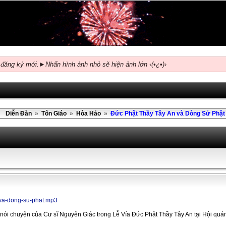
 đăng ký mới.►Nhấn hình ảnh nhỏ sẽ hiện ảnh lớn ‹(•¿•)›
Diễn Đàn
»
Tôn Giáo
»
Hòa Hảo
»
Đức Phật Thầy Tây An và Dòng Sử Phật
n-va-dong-su-phat.mp3
i nói chuyện của Cư sĩ Nguyên Giác trong Lễ Vía Đức Phật Thầy Tây An tại Hội qu