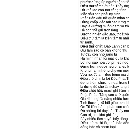
phước đức giúp người bệnh sẽ 
Điều thứ tám:
lời nào Thầy dạ
Dù khổ lao chớ nại công trình
Mặc dầu con phải hy sinh
Phật Tiên đâu nỡ quên mình c
Đừng chấp việc núi cao rừng 
Hay là đường muôn dặm xa tr
Hễ con thề giữ trọn lòng
Đương nhiên đắc đạo, thoát vò
Điều thứ tám là kiên tâm tu nhữ
tử sanh.
Điều thứ chín:
Đạo Lành căn 
Giữ làm sao có bạn không thù
Từ đây con nhớ rằng tu
Hạ mình nhận lỗi mặc dù là kh
Lời nói sao hoà trong hiệp ngo
Đừng hơn người nếu phải ép l
Không ham những chuyện mê
Vừa no, đủ ấm, đèo bồng mà c
Điều thứ chín là lời Đức Phật 
dựng thêm chướng ngại trong 
là đừng để cho tâm chạy lang t
Điều chót hết:
mười ghi trăm 
Phật, Pháp, Tăng con chớ quê
Gia đình nghĩa nặng nhiều hơ
Tình thương xã hội giúp cơn th
Ơn Tổ tiên, dành phần con ch
Đó những lời dạy bảo Thầy m
Con ơi, con khá ghi lòng
Bấy nhiêu tâm huyết bấy dòng 
Điều thứ mười là, phải báo đề
đồng bào và nhơn loại.