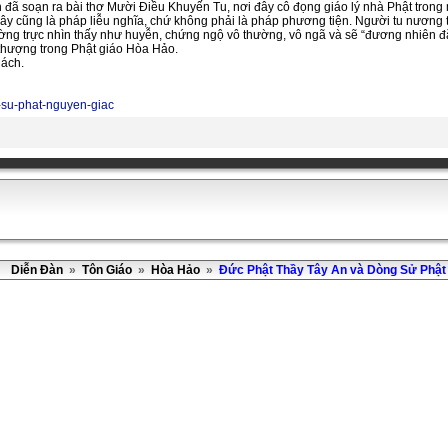
đã soạn ra bài thơ Mười Điều Khuyến Tu, nơi đây cô đọng giáo lý nhà Phật trong mộ
 Đây cũng là pháp liễu nghĩa, chứ không phải là pháp phương tiện. Người tu nương 
ường trực nhìn thấy như huyễn, chứng ngộ vô thường, vô ngã và sẽ “đương nhiên đắc
thượng trong Phật giáo Hòa Hảo.
hách.
g-su-phat-nguyen-giac
Diễn Đàn
»
Tôn Giáo
»
Hòa Hảo
»
Đức Phật Thầy Tây An và Dòng Sử Phật